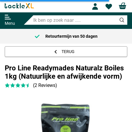
Pro Line Readymades Naturalz
Profile
Wishl
Boiles 1kg (Natuurlijke en
afwijkende vorm)
Ik
11.95
ben
Menu
op
zoek
an
50 dagen
Voor 23:59 Besteld =
naar
.....
TERUG
Pro Line Readymades Naturalz Boiles
1kg (Natuurlijke en afwijkende vorm)
(2 Reviews)