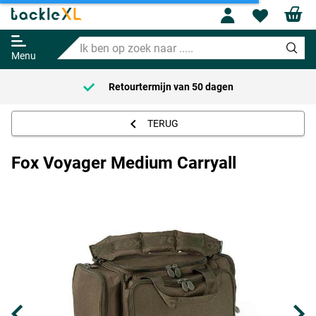
Profile
Wishl
Fox Voyager Medium Carryall
Ik
Adviesprijs
51.95
ben
59.99
Menu
op
zoek
Retourtermijn van
50 dagen
naar
.....
TERUG
Fox Voyager Medium Carryall