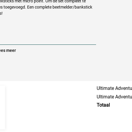
nksticks met micro point. Om de set compleet te
jes toegevoegd. Een complete beetmelder/bankstick
s!
es meer
Ultimate Adventu
Ultimate Adventu
Totaal