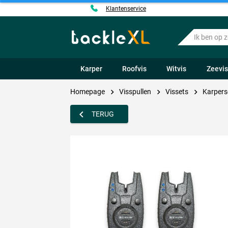
Klantenservice
Ik
ben
op
zoek
Karper
Roofvis
Witvis
Zeevi
naar
.....
Homepage
Visspullen
Vissets
Karpers
TERUG