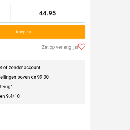
44.95
Koop nu
Zet op verlanglijst
t of zonder account
tellingen boven de 99.00
terug"
een 9.4/10