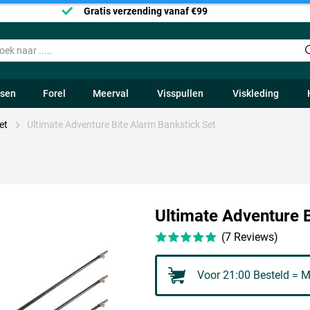
Gratis verzending vanaf €99
ssen
Forel
Meerval
Visspullen
Viskleding
et
Ultimate Adventure Bite Alarm Bankstick Set
Ultimate Adventure B
(7 Reviews)
Voor 21:00 Besteld = M