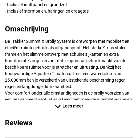
- Inclusief infill panel en grondzeil
- Inclusief stormpalen, haringen en draagtas
Omschrijving
De Trakker Summit X Brolly System is ontworpen met mobiliteit en
efficiënt ruimtegebruik als uitgangspunt. Het sterke 9-ribs stalen
frame en het slimme ontwerp met schuine zijkanten en extra
hoofdruimte zorgen ervoor dat je optimaal gebruikmaakt van de
beschikbare ruimte voor je stretcher en uitrusting. Dankzij het
hoogwaardige Aquatexx™ materiaal met een waterkolom van
25.000mm ben je verzekerd van uitstekende bescherming tegen
regen en langdurige duurzaamheid.
Voor comfort onder alle omstandigheden is de brolly voorzien van
een geavanceerd ventilatiesysteem met meerdere ventilatiepanelen
en een interne vapour shield die condensvorming minimaliseert. De
Lees meer
shelter wordt compleet geleverd met infill panel, grondzeil,
stormpalen, haringen en draagtas, zodat je direct voorbereid bent
Reviews
op elke sessie. Een ideale keuze voor de mobiele visser die geen
concessies wil doen aan comfort en bescherming.