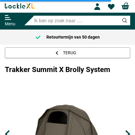
Profile
Wishl
Trakker Summit X Brolly System
Ik
589.95
ben
Menu
op
zoek
Retourtermijn van
50 dagen
naar
.....
TERUG
Trakker Summit X Brolly System