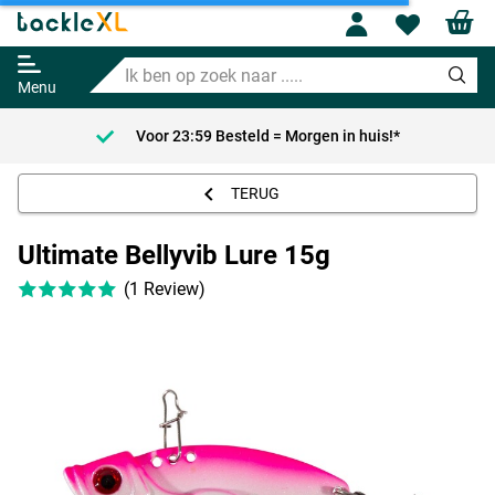
Profile
Wishl
Ultimate Bellyvib Lure 15g
Ik
Adviesprijs
5.49
ben
9.95
Menu
op
zoek
Voor 23:59 Besteld = Morgen in huis!*
naar
.....
TERUG
Ultimate Bellyvib Lure 15g
(1 Review)