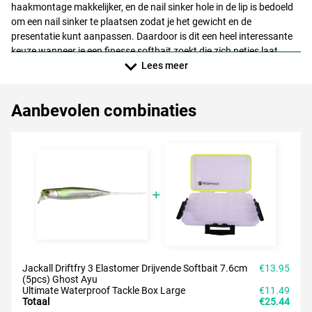
haakmontage makkelijker, en de nail sinker hole in de lip is bedoeld
om een nail sinker te plaatsen zodat je het gewicht en de
presentatie kunt aanpassen. Daardoor is dit een heel interessante
keuze wanneer je een finesse softbait zoekt die zich netjes laat
afstemmen op je rig en zeer natuurlijk presenteert.
Lees meer
Aanbevolen combinaties
Jackall Driftfry 3 Elastomer Drijvende Softbait 7.6cm
€13.95
(5pcs) Ghost Ayu
Ultimate Waterproof Tackle Box Large
€11.49
Totaal
€25.44