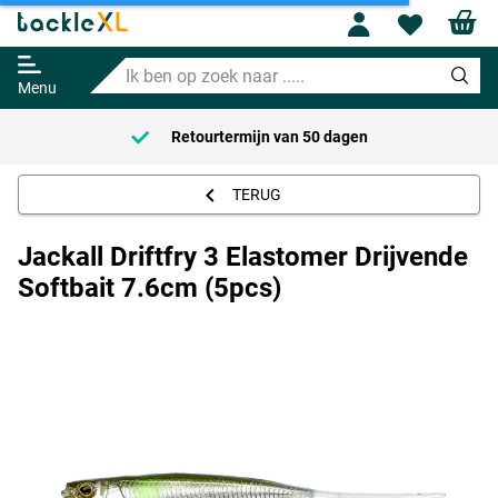
Profile
Wishl
Jackall Driftfry 3 Elastomer
Drijvende Softbait 7.6cm (5pcs)
Ik
13.95
ben
Menu
op
zoek
Retourtermijn van
50 dagen
naar
.....
TERUG
Jackall Driftfry 3 Elastomer Drijvende
Softbait 7.6cm (5pcs)