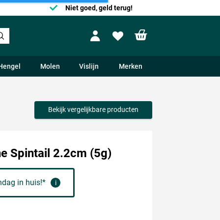
Niet goed, geld terug!
Shopping cart
Profile
Wishlist
Hengel
Molen
Vislijn
Merken
Bekijk vergelijkbare producten
e Spintail 2.2cm (5g)
dag in huis!*
i