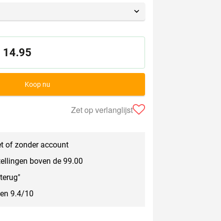
14.95
Koop nu
Zet op verlanglijst
t of zonder account
tellingen boven de 99.00
terug"
een 9.4/10