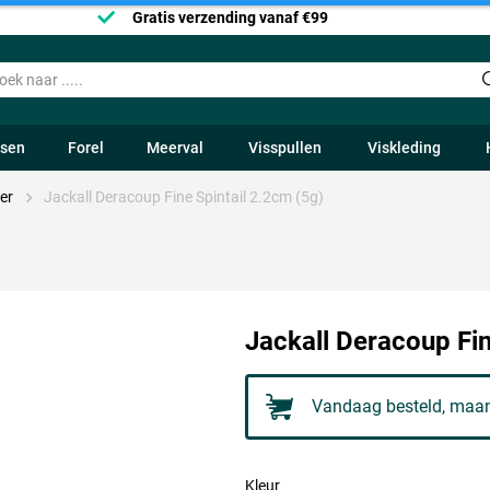
Gratis verzending vanaf €99
ssen
Forel
Meerval
Visspullen
Viskleding
er
Jackall Deracoup Fine Spintail 2.2cm (5g)
Jackall Deracoup Fin
Vandaag besteld, maan
Kleur