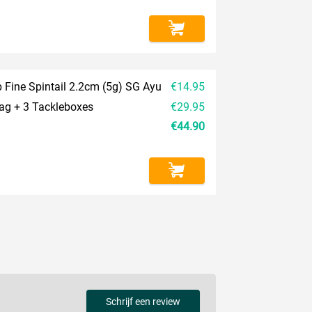
 Fine Spintail 2.2cm (5g) SG Ayu
€14.95
ag + 3 Tackleboxes
€29.95
€44.90
Schrijf een review