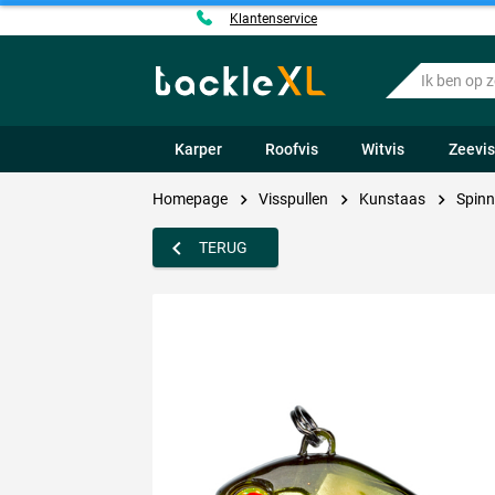
Klantenservice
Ik
ben
op
zoek
Karper
Roofvis
Witvis
Zeevi
naar
.....
Homepage
Visspullen
Kunstaas
Spinn
TERUG