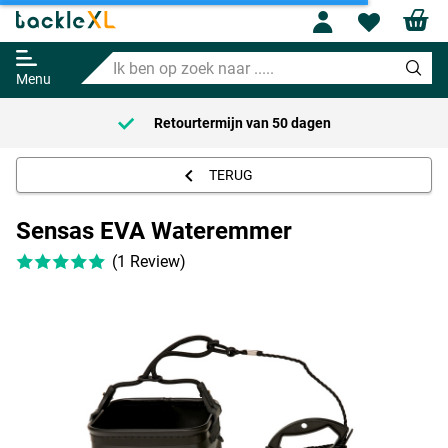
Profile
Wishl
Sensas EVA Wateremmer
Ik
Adviesprijs
18.91
ben
19.95
Menu
op
zoek
Retourtermijn van
50 dagen
naar
.....
TERUG
Sensas EVA Wateremmer
(1 Review)