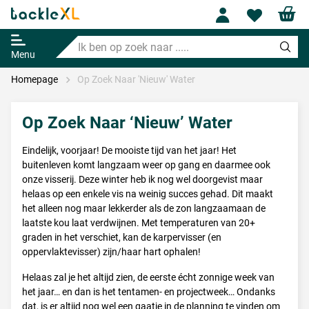
Profile
Wishl
Ik
ben
Menu
op
zoek
Homepage
Op Zoek Naar 'Nieuw' Water
naar
.....
Op Zoek Naar ‘Nieuw’ Water
Eindelijk, voorjaar! De mooiste tijd van het jaar! Het
buitenleven komt langzaam weer op gang en daarmee ook
onze visserij. Deze winter heb ik nog wel doorgevist maar
helaas op een enkele vis na weinig succes gehad. Dit maakt
het alleen nog maar lekkerder als de zon langzaamaan de
laatste kou laat verdwijnen. Met temperaturen van 20+
graden in het verschiet, kan de karpervisser (en
oppervlaktevisser) zijn/haar hart ophalen!
Helaas zal je het altijd zien, de eerste écht zonnige week van
het jaar… en dan is het tentamen- en projectweek… Ondanks
dat, is er altijd nog wel een gaatje in de planning te vinden om