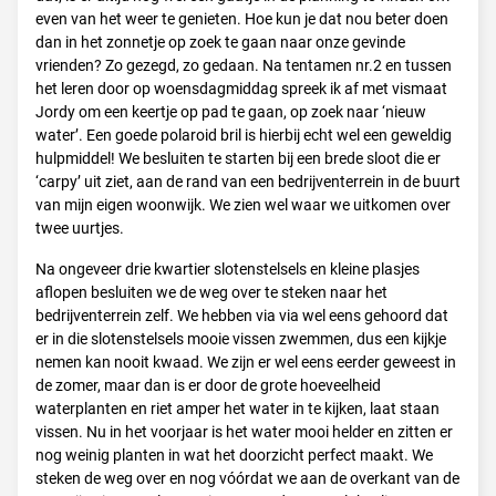
even van het weer te genieten. Hoe kun je dat nou beter doen
dan in het zonnetje op zoek te gaan naar onze gevinde
vrienden? Zo gezegd, zo gedaan. Na tentamen nr.2 en tussen
het leren door op woensdagmiddag spreek ik af met vismaat
Jordy om een keertje op pad te gaan, op zoek naar ‘nieuw
water’. Een goede polaroid bril is hierbij echt wel een geweldig
hulpmiddel! We besluiten te starten bij een brede sloot die er
‘carpy’ uit ziet, aan de rand van een bedrijventerrein in de buurt
van mijn eigen woonwijk. We zien wel waar we uitkomen over
twee uurtjes.
Na ongeveer drie kwartier slotenstelsels en kleine plasjes
aflopen besluiten we de weg over te steken naar het
bedrijventerrein zelf. We hebben via via wel eens gehoord dat
er in die slotenstelsels mooie vissen zwemmen, dus een kijkje
nemen kan nooit kwaad. We zijn er wel eens eerder geweest in
de zomer, maar dan is er door de grote hoeveelheid
waterplanten en riet amper het water in te kijken, laat staan
vissen. Nu in het voorjaar is het water mooi helder en zitten er
nog weinig planten in wat het doorzicht perfect maakt. We
steken de weg over en nog vóórdat we aan de overkant van de