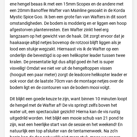
ene hengel beaas ik met een 15mm Scopex en de andere met
een 20mm Banoffee Wafter van Mainline gesoakt in de Korda
Mystic Spice Goo. Ik ben een grote fan van Wafters in dit soort
omstandigheden. De bodem is modderig en er liggen een hoop
afgestorven plantenresten. Een Wafter zinkt heel erg
langzaam op het gewicht van de haak. Dit zorgt ervoor dat je
haakaasje altijd netjes bovenop de rotzooi blijft liggen als je
lood een stukje wegzakt. Hiernaast vis ik de Wafter op een
onderlijn die bevestigd is op een helikopter leader tussen twee
kralen. De presentatie ligt dus altijd goed én het is super
visveilig! Omdat we niet ver uit de hengeltoppen vissen
(hooguit een paar meter) zorgt de leadcore helikopter leader er
ook voor dat de laatste 70cm van de montage netjes over de
bodem ligt en de contouren van de bodem mooi volgt.
Dit blijkt een goede keuze te zijn, want binnen 10 minuten loopt
de hengel met de Wafter af! De vis springt zelfs boven het
water uit, een spectaculair gezicht! Hierna kan de vis rustig
uitgedrild worden. Het blijkt een mooie schub van 21 pond te
zijn, wat een heerlijke start van de sessie en het weekend! En
natuurlijk een top afsluiter van de tentamenweek. Na zo’n