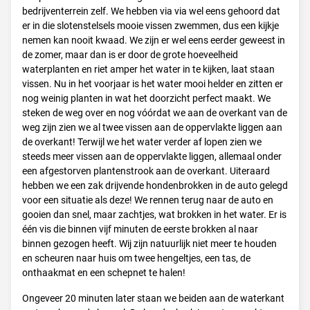
bedrijventerrein zelf. We hebben via via wel eens gehoord dat
er in die slotenstelsels mooie vissen zwemmen, dus een kijkje
nemen kan nooit kwaad. We zijn er wel eens eerder geweest in
de zomer, maar dan is er door de grote hoeveelheid
waterplanten en riet amper het water in te kijken, laat staan
vissen. Nu in het voorjaar is het water mooi helder en zitten er
nog weinig planten in wat het doorzicht perfect maakt. We
steken de weg over en nog vóórdat we aan de overkant van de
weg zijn zien we al twee vissen aan de oppervlakte liggen aan
de overkant! Terwijl we het water verder af lopen zien we
steeds meer vissen aan de oppervlakte liggen, allemaal onder
een afgestorven plantenstrook aan de overkant. Uiteraard
hebben we een zak drijvende hondenbrokken in de auto gelegd
voor een situatie als deze! We rennen terug naar de auto en
gooien dan snel, maar zachtjes, wat brokken in het water. Er is
één vis die binnen vijf minuten de eerste brokken al naar
binnen gezogen heeft. Wij zijn natuurlijk niet meer te houden
en scheuren naar huis om twee hengeltjes, een tas, de
onthaakmat en een schepnet te halen!
Ongeveer 20 minuten later staan we beiden aan de waterkant