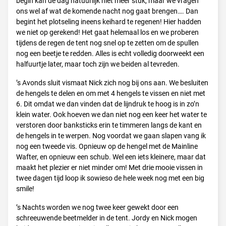
begin kan de dag natuurlijk niet meer stuk, maar we vragen
ons wel af wat de komende nacht nog gaat brengen…. Dan
begint het plotseling ineens keihard te regenen! Hier hadden
we niet op gerekend! Het gaat helemaal los en we proberen
tijdens de regen de tent nog snel op te zetten om de spullen
nog een beetje te redden. Alles is echt volledig doorweekt een
halfuurtje later, maar toch zijn we beiden al tevreden.
’s Avonds sluit vismaat Nick zich nog bij ons aan. We besluiten
de hengels te delen en om met 4 hengels te vissen en niet met
6. Dit omdat we dan vinden dat de lijndruk te hoog is in zo’n
klein water. Ook hoeven we dan niet nog een keer het water te
verstoren door banksticks erin te timmeren langs de kant en
de hengels in te werpen. Nog voordat we gaan slapen vang ik
nog een tweede vis. Opnieuw op de hengel met de Mainline
Wafter, en opnieuw een schub. Wel een iets kleinere, maar dat
maakt het plezier er niet minder om! Met drie mooie vissen in
twee dagen tijd loop ik sowieso de hele week nog met een big
smile!
’s Nachts worden we nog twee keer gewekt door een
schreeuwende beetmelder in de tent. Jordy en Nick mogen