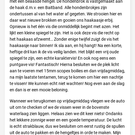
met een beaasde hengel. De hondenbrok is vastgemaakt aan
de haak d.m.v. een Baitband. Alle hondenbrokjes zijn
ondertussen al van het water af gegeten. We strooien hier en
daar wat nieuwe brokken en gooien ons haakaasje erbij.
Opnieuw is het één vis die onmiddellijk begint met azen. Het
lijkt een kleine spiegel te zijn. Het is ook deze vis die recht op
het haakaas afzwemt… Zonder enige twijfel zuigt de vis het
haakaasje naar binnen! Ik sla aan, en hij hangt! Na een korte,
heftige dril kan ik de vis veilig landen. Het blijkt een vrij oude
spiegel te zijn, een echte karaktervis! En ook nog eens een
puntgave vis! Fantastisch! Hierna besluiten we de plek licht
aan te voeren met 15mm scopex boilies en dan vrijdagmiddag,
na mijn laatste tentamen, terug te komen om hier een nachtje
te vissen! We kunnen echt niet wachten! Nog even aan de slag
en dan is er een mooie beloning.
Wanneer we terugkomen op vrijdagmiddag vliegen we de auto
uit om te checken of we de vissen weer in de bovenste
waterlaag zien liggen. Helaas zien we dit keer niets! Ondanks
het lekkere zonnige weer en een goede temperatuur. De lucht
is echt strakblauw, dus we besluiten om eerst rustig de spullen
uit de auto te pakken en de hengeltjes in orde te maken. Mijn