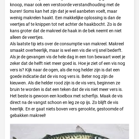
knoop, maar ook een verstoorde verstandhouding met de
buren! Soms kan het zijn dat je wel aanbeten voelt, maar
weinig makrelen haakt. Een makkelijke oplossing is dan de
veertjes af te knippen tot net achter de haakbocht. Zo is de
kans groter dat de makreel de haak in de bek neemt en niet
alleen de veertjes.
Als laatste tip iets over de consumptie van makreel. Makreel
smaakt overheerlijk, maar is wel een vis die vrij snel bederft.
Als je de gevangen vis de hele dag in een ton bewaart weet je
zeker dat de helft niet meer goed is. Hoe je ziet of een vis nog
vers is? Kijk naar de ogen, als die nog helder zijn is dat een
goede indicatie dat de vis nog vers is. Beter nog zijn de
kieuwen. Als die helder rood zijn is de vis vers, beginnen ze
bruin te worden is dat een teken dat de vis niet meer vers is.
Het beste is gewoon een koelbox met scherfijs. Maak de vis
direct na de vangst schoon en leg ze op ijs. Zo blijft de vis
heerlijk. En er gaat niets boven vers gerookte, gestoomde of
gebakken makreel!