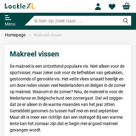
Profile
Wishl
Ik
ben
Menu
op
zoek
Homepage
Makreel vissen
naar
.....
Makreel vissen
De makreel is een ontzettend populaire vis. Niet alleen voor de
sportvisser, maar zeker ook voor de liefhebber van gebakken,
gestoomde of gerookte vis. Het vette vlees smaakt heerlijk en
om deze reden vissen veel Nederlanders en Belgen in de zomer
op makreel. Waarom in de zomer? Nou, de makreel is voor de
Nederlanse en Belgische kust een zomergast. Dat wil zeggen
dat ze er alleen in de warme maanden van het jaar zitten.
Gemiddeld genomen zo tussen half mei en eind september.
Maar dit is meer een richtlijn dan een stelregel! Bij een warme
lente kan het zomaar zijn dat er begin mei al goed makreel
gevangen wordt.