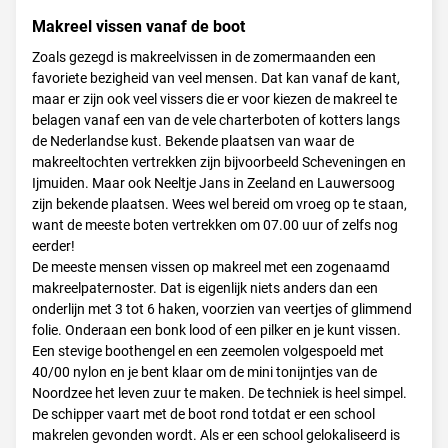
Makreel vissen vanaf de boot
Zoals gezegd is makreelvissen in de zomermaanden een
favoriete bezigheid van veel mensen. Dat kan vanaf de kant,
maar er zijn ook veel vissers die er voor kiezen de makreel te
belagen vanaf een van de vele charterboten of kotters langs
de Nederlandse kust. Bekende plaatsen van waar de
makreeltochten vertrekken zijn bijvoorbeeld Scheveningen en
Ijmuiden. Maar ook Neeltje Jans in Zeeland en Lauwersoog
zijn bekende plaatsen. Wees wel bereid om vroeg op te staan,
want de meeste boten vertrekken om 07.00 uur of zelfs nog
eerder!
De meeste mensen vissen op makreel met een zogenaamd
makreelpaternoster. Dat is eigenlijk niets anders dan een
onderlijn met 3 tot 6 haken, voorzien van veertjes of glimmend
folie. Onderaan een bonk lood of een pilker en je kunt vissen.
Een stevige boothengel en een zeemolen volgespoeld met
40/00 nylon en je bent klaar om de mini tonijntjes van de
Noordzee het leven zuur te maken. De techniek is heel simpel.
De schipper vaart met de boot rond totdat er een school
makrelen gevonden wordt. Als er een school gelokaliseerd is