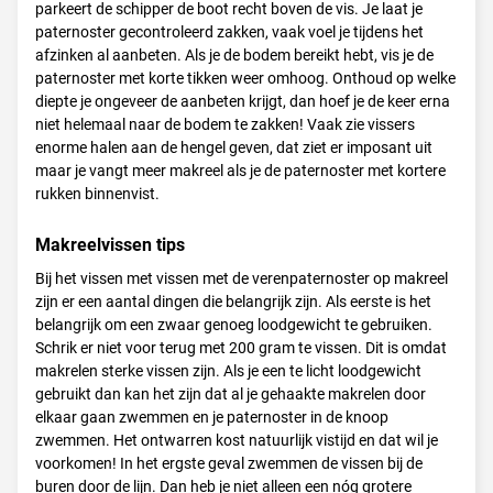
parkeert de schipper de boot recht boven de vis. Je laat je
paternoster gecontroleerd zakken, vaak voel je tijdens het
afzinken al aanbeten. Als je de bodem bereikt hebt, vis je de
paternoster met korte tikken weer omhoog. Onthoud op welke
diepte je ongeveer de aanbeten krijgt, dan hoef je de keer erna
niet helemaal naar de bodem te zakken! Vaak zie vissers
enorme halen aan de hengel geven, dat ziet er imposant uit
maar je vangt meer makreel als je de paternoster met kortere
rukken binnenvist.
Makreelvissen tips
Bij het vissen met vissen met de verenpaternoster op makreel
zijn er een aantal dingen die belangrijk zijn. Als eerste is het
belangrijk om een zwaar genoeg loodgewicht te gebruiken.
Schrik er niet voor terug met 200 gram te vissen. Dit is omdat
makrelen sterke vissen zijn. Als je een te licht loodgewicht
gebruikt dan kan het zijn dat al je gehaakte makrelen door
elkaar gaan zwemmen en je paternoster in de knoop
zwemmen. Het ontwarren kost natuurlijk vistijd en dat wil je
voorkomen! In het ergste geval zwemmen de vissen bij de
buren door de lijn. Dan heb je niet alleen een nóg grotere