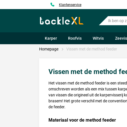
Klantenservice
Ik
ben
op
zoek
Karper
Roofvis
Witvis
Zeevi
naar
.....
Homepage
Vissen met de method feeder
Vissen met de method fe
Het vissen met de method feeder is een steed
omschreven worden als een mix tussen karperv
van vissen die origineel uit de karpervisseri
brasem! Het grote verschil met de conventione
de feeder.
Materiaal voor de method feeder