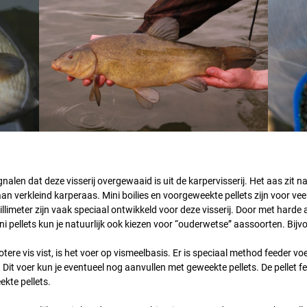
ignalen dat deze visserij overgewaaid is uit de karpervisserij. Het aas zit 
n verkleind karperaas. Mini boilies en voorgeweekte pellets zijn voor veel
illimeter zijn vaak speciaal ontwikkeld voor deze visserij. Door met harde 
 mini pellets kun je natuurlijk ook kiezen voor “ouderwetse” aassoorten. Bij
tere vis vist, is het voer op vismeelbasis. Er is speciaal method feeder 
Dit voer kun je eventueel nog aanvullen met geweekte pellets. De pellet fe
kte pellets.