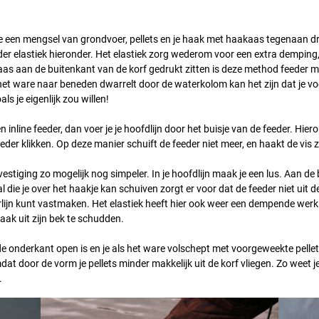
 je een mengsel van grondvoer, pellets en je haak met haakaas tegenaan dru
er elastiek hieronder. Het elastiek zorg wederom voor een extra demping, 
s aan de buitenkant van de korf gedrukt zitten is deze method feeder mi
 het ware naar beneden dwarrelt door de waterkolom kan het zijn dat je v
ls je eigenlijk zou willen!
en inline feeder, dan voer je je hoofdlijn door het buisje van de feeder. Hi
er klikken. Op deze manier schuift de feeder niet meer, en haakt de vis z
estiging zo mogelijk nog simpeler. In je hoofdlijn maak je een lus. Aan d
aal die je over het haakje kan schuiven zorgt er voor dat de feeder niet uit
lijn kunt vastmaken. Het elastiek heeft hier ook weer een dempende werkin
ak uit zijn bek te schudden.
 de onderkant open is en je als het ware volschept met voorgeweekte pellet
t door de vorm je pellets minder makkelijk uit de korf vliegen. Zo weet je
.