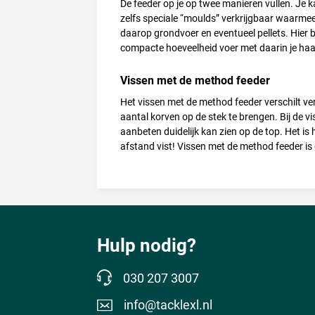
De feeder op je op twee manieren vullen. Je k
zelfs speciale “moulds” verkrijgbaar waarmee j
daarop grondvoer en eventueel pellets. Hier b
compacte hoeveelheid voer met daarin je ha
Vissen met de method feeder
Het vissen met de method feeder verschilt ver
aantal korven op de stek te brengen. Bij de vi
aanbeten duidelijk kan zien op de top. Het is h
afstand vist! Vissen met de method feeder is 
Hulp nodig?
030 207 3007
info@tacklexl.nl