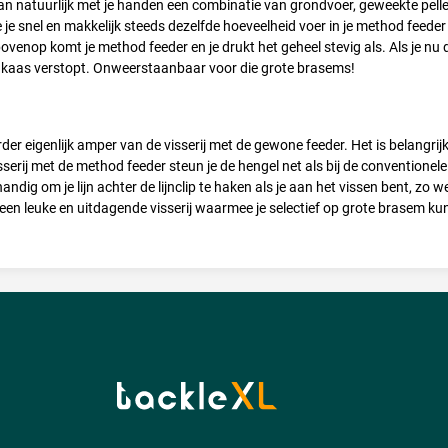
an natuurlijk met je handen een combinatie van grondvoer, geweekte pellet
e snel en makkelijk steeds dezelfde hoeveelheid voer in je method feeder k
ovenop komt je method feeder en je drukt het geheel stevig als. Als je nu 
akaas verstopt. Onweerstaanbaar voor die grote brasems!
der eigenlijk amper van de visserij met de gewone feeder. Het is belangri
sserij met de method feeder steun je de hengel net als bij de conventionele 
andig om je lijn achter de lijnclip te haken als je aan het vissen bent, zo we
een leuke en uitdagende visserij waarmee je selectief op grote brasem kun