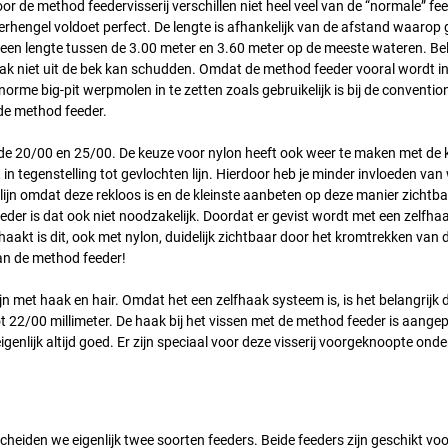
 de method feedervisserij verschillen niet heel veel van de “normale” feed
derhengel voldoet perfect. De lengte is afhankelijk van de afstand waarop g
en lengte tussen de 3.00 meter en 3.60 meter op de meeste wateren. Bela
aak niet uit de bek kan schudden. Omdat de method feeder vooral wordt in
norme big-pit werpmolen in te zetten zoals gebruikelijk is bij de conventi
de method feeder.
 de 20/00 en 25/00. De keuze voor nylon heeft ook weer te maken met de
 in tegenstelling tot gevlochten lijn. Hierdoor heb je minder invloeden van
n omdat deze rekloos is en de kleinste aanbeten op deze manier zichtbaar 
eder is dat ook niet noodzakelijk. Doordat er gevist wordt met een zelfha
aakt is dit, ook met nylon, duidelijk zichtbaar door het kromtrekken van 
van de method feeder!
jn met haak en hair. Omdat het een zelfhaak systeem is, is het belangrijk d
t 22/00 millimeter. De haak bij het vissen met de method feeder is aange
enlijk altijd goed. Er zijn speciaal voor deze visserij voorgeknoopte onder
heiden we eigenlijk twee soorten feeders. Beide feeders zijn geschikt voo