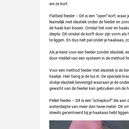
we ze kort.
Flatbed feeder – Dit is een “open” korf, waar
Namelijk met elastiek onder de feeder en zond
de haak kan lossen. Omdat het voer en haakaa
diepte. Dit omdat de korft door zijn vorm als
te liggen. En dus niet pal onder je haakaas, zoa
Als je kiest voor een feeder zonder elastiek, e
door middel van een systeem in de method feed
Voor een method feeder met elastiek is de bev
haakje. Hier hang je de lus in. De speciale kr
stukje elastiek bevestigd waaraan je de onder
gewicht van de feeder kan gebruiken om de ha
Pellet feeder – Dit is een “schepkorf” die aan
waterdiepte van meer dan twee meter. Dit omda
steeds gecentreerd bij je haakaas hebt liggen