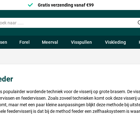
Gratis verzending vanaf €99
ssen
Forel
Meerval
Visspullen
Viskleding
eder
s populairder wordende techniek voor de visserij op grote brasem. De vis
issen en feedervissen. Zoals zoveel technieken komt ook deze visserij u
j komt, maar met een paar kleine aanpassingen blijkt deze methode bij uits
le feedervisserij is dat bij de method feeder een zelfhaaksysteem is waar