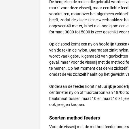
De hengel en de molen die gebruikt worden voor
markt voor deze visserij, maar een lichte fee
voorkeuren, maar over het algemeen voldoet e
heeft, zodat de vis de kleine weerhaakloze h
ongeveer 40 meter, is het niet nodig om een e
formaat 3000 tot 5000 is zeer geschikt voor 
Op de spoel komt een nylon hoofdlijn tussen
van de rek in de nylon. Daarnaast zinkt nylon,
wordt vaak gebruik gemaakt van gevlochten lij
geval, maar voor de visserij met de method fe
te nemen. Op het moment dat de vis zichzelf h
omdat de vis zichzelf haakt op het gewicht 
Onderaan de feeder komt natuurlijk je onderli
centimeter nylon of fluorcarbon van 18/00 to
haakmaat tussen maat 10 en maat 16 zit je eig
ook je eigen knopen.
Soorten method feeders
Voor de visserij met de method feeder ondersc