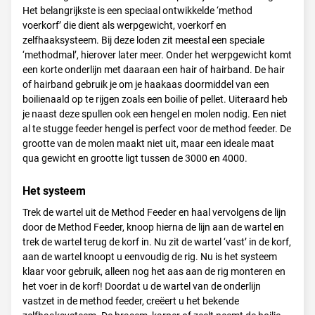
Het belangrijkste is een speciaal ontwikkelde ‘method
voerkorf’ die dient als werpgewicht, voerkorf en
zelfhaaksysteem. Bij deze loden zit meestal een speciale
‘methodmal’, hierover later meer. Onder het werpgewicht komt
een korte onderlijn met daaraan een hair of hairband. De hair
of hairband gebruik je om je haakaas doormiddel van een
boilienaald op te rijgen zoals een boilie of pellet. Uiteraard heb
je naast deze spullen ook een hengel en molen nodig. Een niet
al te stugge feeder hengel is perfect voor de method feeder. De
grootte van de molen maakt niet uit, maar een ideale maat
qua gewicht en grootte ligt tussen de 3000 en 4000.
Het systeem
Trek de wartel uit de Method Feeder en haal vervolgens de lijn
door de Method Feeder, knoop hierna de lijn aan de wartel en
trek de wartel terug de korf in. Nu zit de wartel ‘vast’ in de korf,
aan de wartel knoopt u eenvoudig de rig. Nu is het systeem
klaar voor gebruik, alleen nog het aas aan de rig monteren en
het voer in de korf! Doordat u de wartel van de onderlijn
vastzet in de method feeder, creëert u het bekende