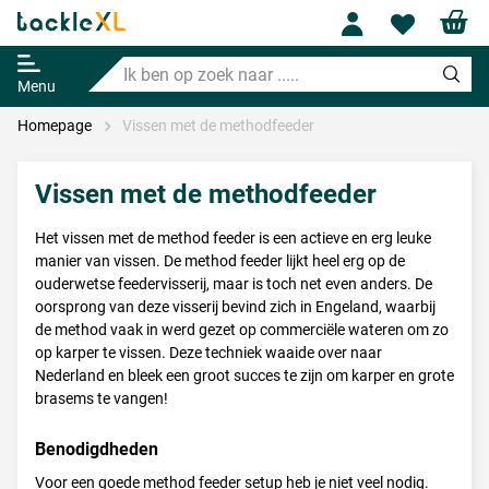
Profile
Wishl
Ik
ben
Menu
op
zoek
Homepage
Vissen met de methodfeeder
naar
.....
Vissen met de methodfeeder
Het vissen met de method feeder is een actieve en erg leuke
manier van vissen. De method feeder lijkt heel erg op de
ouderwetse feedervisserij, maar is toch net even anders. De
oorsprong van deze visserij bevind zich in Engeland, waarbij
de method vaak in werd gezet op commerciële wateren om zo
op karper te vissen. Deze techniek waaide over naar
Nederland en bleek een groot succes te zijn om karper en grote
brasems te vangen!
Benodigdheden
Voor een goede method feeder setup heb je niet veel nodig.