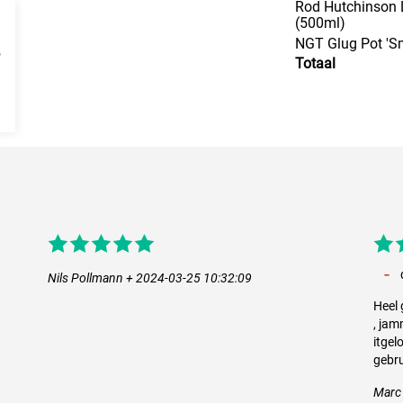
Rod Hutchinson L
(500ml)
NGT Glug Pot 'Sm
Totaal
Nils Pollmann + 2024-03-25 10:32:09
Heel 
, jam
itgel
gebru
Marc