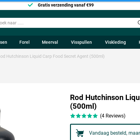
Gratis verzending vanaf €99
ssen
Forel
Meerval
Visspullen
Viskleding
od Hutchinson Liquid Carp Food Secret Agent (500ml)
Rod Hutchinson Liqu
(500ml)
(4 Reviews)
Vandaag besteld, maan