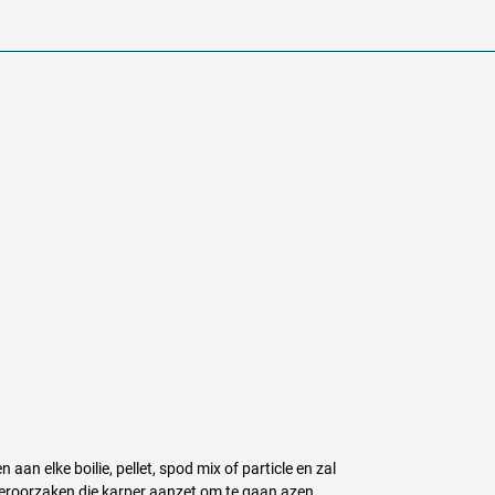
aan elke boilie, pellet, spod mix of particle en zal
veroorzaken die karper aanzet om te gaan azen.