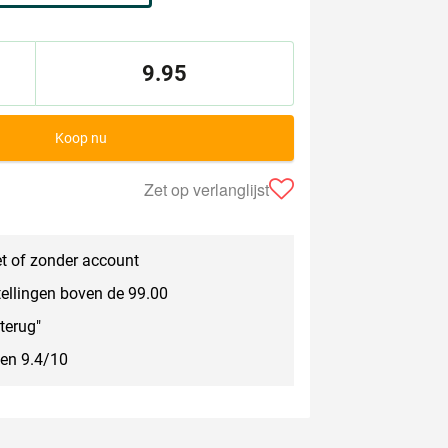
9.95
Koop nu
Zet op verlanglijst
t of zonder account
tellingen boven de 99.00
terug"
een 9.4/10