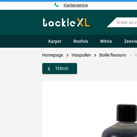
Klantenservice
Ik
ben
op
zoek
Karper
Roofvis
Witvis
Zeevi
naar
.....
Homepage
Visspullen
Boilie flavours
R
TERUG