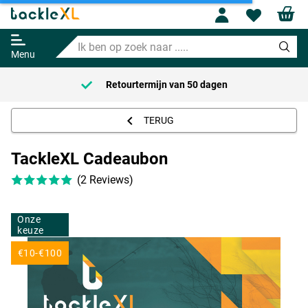
Profile
Wishl
TackleXL Cadeaubon
Ik
10.00
ben
Menu
op
zoek
Retourtermijn van
50 dagen
naar
.....
TERUG
TackleXL Cadeaubon
(2 Reviews)
Onze
keuze
€10-€100