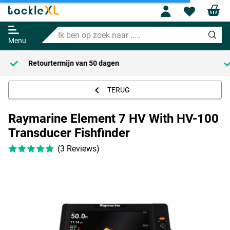
Raymarine Element 7 HV With HV-
Profile
Wishl
100 Transducer Fishfinder
Ik
Adviesprijs
699.95
ben
901.45
Menu
op
zoek
Voor 23:59 Besteld = Morgen in huis!*
naar
.....
TERUG
Raymarine Element 7 HV With HV-100
Transducer Fishfinder
(3 Reviews)