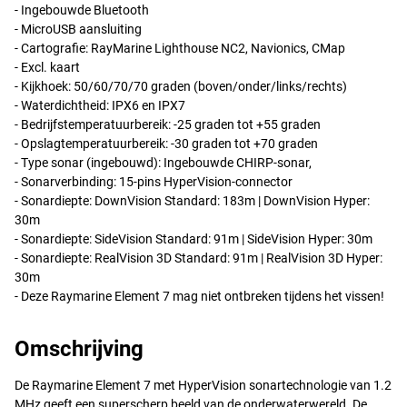
- Ingebouwde Bluetooth
- MicroUSB aansluiting
- Cartografie: RayMarine Lighthouse NC2, Navionics, CMap
- Excl. kaart
- Kijkhoek: 50/60/70/70 graden (boven/onder/links/rechts)
- Waterdichtheid: IPX6 en IPX7
- Bedrijfstemperatuurbereik: -25 graden tot +55 graden
- Opslagtemperatuurbereik: -30 graden tot +70 graden
- Type sonar (ingebouwd): Ingebouwde
CHIRP
-sonar,
- Sonarverbinding: 15-pins HyperVision-connector
- Sonardiepte: DownVision Standard: 183m | DownVision Hyper:
30m
- Sonardiepte: SideVision Standard: 91m | SideVision Hyper: 30m
- Sonardiepte: RealVision 3D Standard: 91m | RealVision 3D Hyper:
30m
- Deze Raymarine Element 7 mag niet ontbreken tijdens het vissen!
Omschrijving
De Raymarine Element 7 met HyperVision sonartechnologie van 1.2
MHz geeft een superscherp beeld van de onderwaterwereld. De