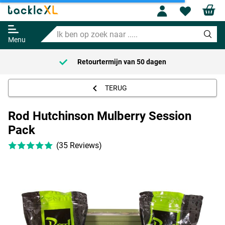
Rod Hutchinson Mulberry Session
Profile
Wishl
Pack
Ik
Adviesprijs
39.95
ben
61.95
Menu
op
zoek
Retourtermijn van
50 dagen
naar
.....
TERUG
Rod Hutchinson Mulberry Session
Pack
(35 Reviews)