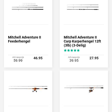
slagen. Op TackleXL hebben wij dan ook een groot deel van het
assortiment in ons aanbod opgenomen, omdat Mitchell heeft
bewezen dat zij iedere keer weer ontzettend scherp zijn wat
prijs/kwaliteit betreft!
Mitchell Adventure II
Mitchell Adventure II
Feederhengel
Carp Karperhengel 12ft
(3lb) (3-Delig)
Adviesprijs
Adviesprijs
46.95
27.95
59.99
39.95