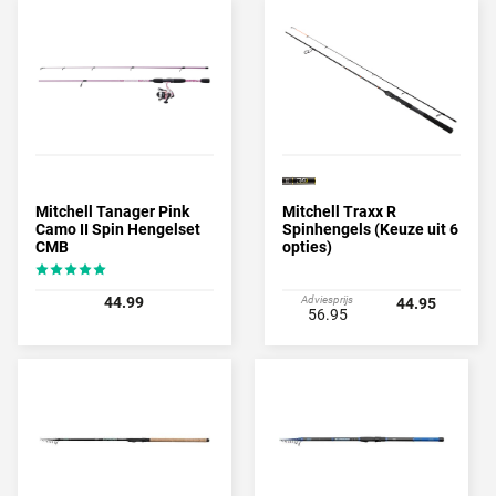
Mitchell Tanager Pink
Mitchell Traxx R
Camo II Spin Hengelset
Spinhengels (Keuze uit 6
CMB
opties)
44.99
Adviesprijs
44.95
56.95