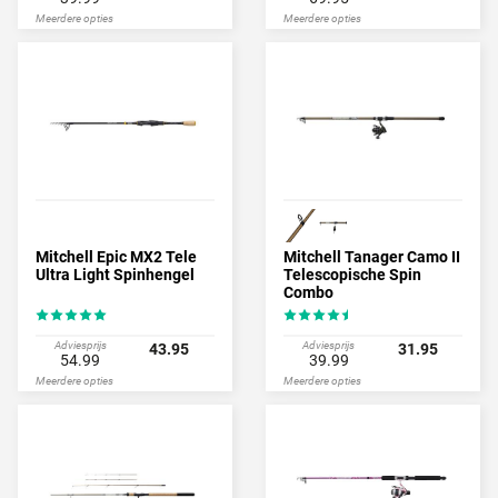
Meerdere opties
Meerdere opties
Mitchell Epic MX2 Tele
Mitchell Tanager Camo II
Ultra Light Spinhengel
Telescopische Spin
Combo
Adviesprijs
Adviesprijs
43.95
31.95
54.99
39.99
Meerdere opties
Meerdere opties