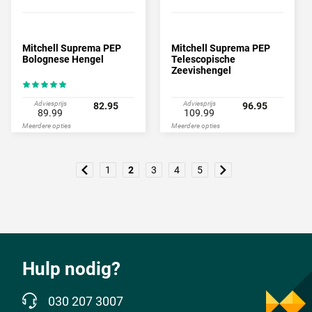
Mitchell Suprema PEP
Mitchell Suprema PEP
Bolognese Hengel
Telescopische
Zeevishengel
Adviesprijs
Adviesprijs
82.95
96.95
89.99
109.99
Meerdere opties
Meerdere opties
1
2
3
4
5
Hulp nodig?
030 207 3007