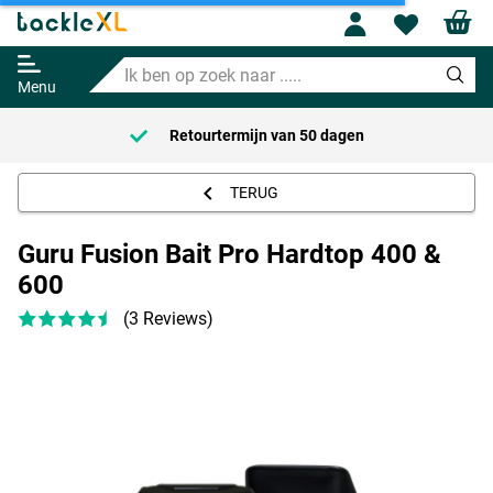
Guru Fusion Bait Pro Hardtop 400
Profile
Wishl
& 600
Ik
Adviesprijs
36.95
ben
39.95
Menu
op
zoek
Retourtermijn van
50 dagen
naar
.....
TERUG
Guru Fusion Bait Pro Hardtop 400 &
600
(3 Reviews)