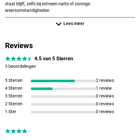
staat blijft, zelfs bij extreem natte of zonnige
weersomstandigheden.
De Fusion 400 HT wordt geleverd met een standaard 300 Bait Pro
Lees meer
en de Fusion 600 HT wordt geleverd met een standaard 500 Bait
Pro.
Reviews
4.5 van 5 Sterren
3 beoordelingen
5 Sterren
2 reviews
4 Sterren
1 review
3 Sterren
0 reviews
2 Sterren
0 reviews
1 Ster
0 reviews