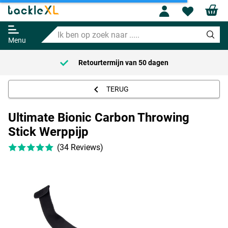
Ultimate Bionic Carbon Throwing
Profile
Wishl
Stick Werppijp
Ik
Adviesprijs
26.95
ben
49.95
Menu
op
zoek
Retourtermijn van
50 dagen
naar
.....
TERUG
Ultimate Bionic Carbon Throwing
Stick Werppijp
(34 Reviews)