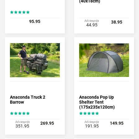
(40x18cm)
95.95
Adviesprijs
38.95
44.95
Anaconda Truck 2
Anaconda Pop Up
Barrow
Shelter Tent
(175x235x120cm)
Adviesprijs
Adviesprijs
269.95
149.95
351.95
191.95