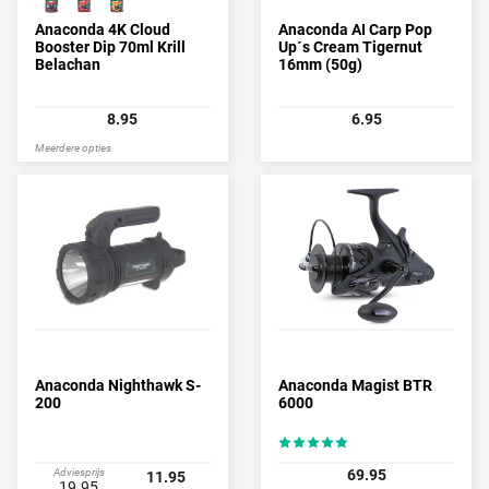
Anaconda 4K Cloud
Anaconda AI Carp Pop
Booster Dip 70ml Krill
Up´s Cream Tigernut
Belachan
16mm (50g)
8.95
6.95
Meerdere opties
Anaconda Nighthawk S-
Anaconda Magist BTR
200
6000
Adviesprijs
69.95
11.95
19.95