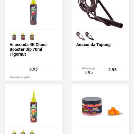
Anaconda 4K Cloud
Anaconda Topoog
Booster Dip 70ml
Tigernut
8.95
Adviesprijs
2.95
3.95
Meerdere opties