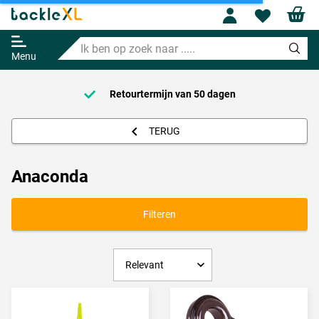
Profile
Wishl
Ik
ben
Menu
op
zoek
naar
Retourtermijn van
50 dagen
.....
TERUG
Anaconda
Filteren