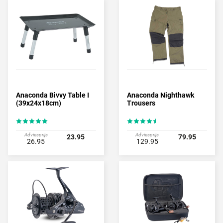
Anaconda Bivvy Table I
Anaconda Nighthawk
(39x24x18cm)
Trousers
Adviesprijs
Adviesprijs
23.95
79.95
26.95
129.95