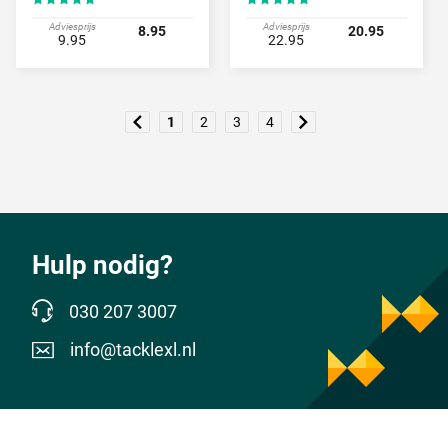
Adviesprijs
Adviesprijs
8.95
20.95
9.95
22.95
1
2
3
4
Hulp nodig?
030 207 3007
info@tacklexl.nl