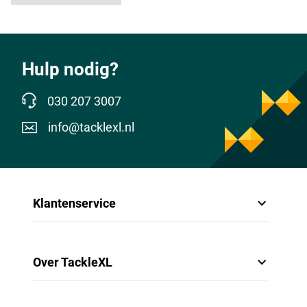
- Gewicht: 170g
- Werpgewicht: 20-60g
- Actie: MH (medium heavy)
Hulp nodig?
030 207 3007
info@tacklexl.nl
Klantenservice
Over TackleXL