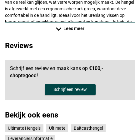
van de reel kan glijden, wat verre worpen mogelijk maakt. De hengel
is afgewerkt met een ergonomische kurk-greep, waardoor deze
comfortabel in de hand ligt. Ideaal voor het urenlang vissen op
baars, snoek of snoekbaars met alle soorten kunstaas. Je hebt de
keuze uit de volgende modellen:
Lees meer
Ultimate Cast Special Cork 5-20g 2.00m
Reviews
- Gewicht: 158g
- Werpgewicht: 5-20g
- Actie: L (light)
Schrijf een review en maak kans op
€100,-
Ultimate Cast Special Cork10-30g 2.00m
shoptegoed!
- Gewicht: 156g
- Werpgewicht: 10-30g
Schrijf een review
- Actie: ML (medium light)
Ultimate Cast Special Cork15-45g 2.00m
- Gewicht: 166g
Bekijk ook eens
- Werpgewicht: 15-45g
- Actie: M (medium)
Ultimate Hengels
Ultimate
Baitcasthengel
Ultimate Cast Special Cork20-60g 2.00m
Leveranciersinformatie