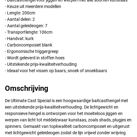
- Baitcasthengel voor jiggen en werpen met alle soorten kunstaas
- Keuze uit meerdere modellen
- Lengte: 200cm
- Aantal delen: 2
- Aantal geleideogen: 7
- Transportlengte: 106cm
- Handvat: kurk
- Carboncomposiet blank
- Ergonomische triggergreep
- Wordt geleverd in stoffen hoes
- Uitstekende prijs-kwaliteitverhouding
- Ideaal voor het vissen op baars, snoek of snoekbaars
Omschrijving
De Ultimate Cast Special is een hoogwaardige baitcasthengel met
een uitstekende prijs-kwaliteitverhouding. De lichtgewicht en
responsieve hengel is ontworpen voor het moeiteloos jiggen en
werpen van licht tot middelzwaar kunstaas, zoals shads, plugjes en
spinners. Gemaakt van topkwaliteit carboncomposiet en uitgerust
met lichtgewicht geleideogen zodat de lijn vrijwel zonder wrijving