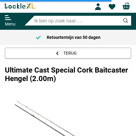
Ultimate Cast Special Cork
Profile
Wishl
Baitcaster Hengel (2.00m)
Ik
Adviesprijs
44.95
ben
59.95
Menu
op
zoek
Retourtermijn van
50 dagen
naar
.....
TERUG
Ultimate Cast Special Cork Baitcaster
Hengel (2.00m)