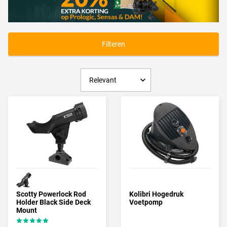
Roofvissen vanuit de belly boat
Het is prachtig om te vissen vanuit de
bellyboat
met een
verticaalhengel
.
Filteren
Belly boat kopen
Wij bieden een groot assortiment bellyboten aan in diverse
prijsklassen. Deze bellyboten zijn leverbaar in diverse uitvoeringen
van verschillende top merken.
Voor vragen over deze bellyboten kunt u altijd contact opnemen
met de helpdesk van TackleXL. Service staat bij TackleXL hoog in
het vaandel.
Scotty Powerlock Rod
Kolibri Hogedruk
Holder Black Side Deck
Voetpomp
Mount