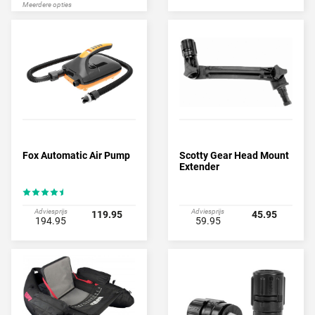
Meerdere opties
Fox Automatic Air Pump
Scotty Gear Head Mount
Extender
Adviesprijs
Adviesprijs
119.95
45.95
194.95
59.95