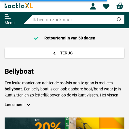
Profile
Wishl
Ik
ben
Menu
op
zoek
naar
Voor 21:00 Besteld = Morgen in huis!*
.....
TERUG
Bellyboat
Een leuke manier om achter de roofvis aan te gaan is met een
bellyboat
. Een belly boat is een opblaasbare boot/band waar je in
kunt zitten en zo letterlijk boven op de vis kunt vissen. Het vissen
vanuit de bellyboat wordt steeds populairder, een unieke beleving
Lees meer
voor elke sportvisser. Zelfs de moeilijkst bereikbare plekjes zoals
tegen pijlers aan en onder bruggen zijn nu heerlijk eenvoudig te
bereiken.