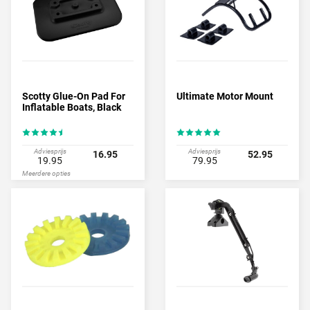
Scotty Glue-On Pad For
Ultimate Motor Mount
Inflatable Boats, Black
Adviesprijs
Adviesprijs
16.95
52.95
19.95
79.95
Meerdere opties