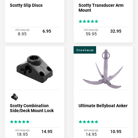
Scotty Slip Discs
Scotty Transducer Arm
Mount
Adviesprijs
Adviesprijs
6.95
32.95
8.95
59.95
Onze keuze
Scotty Combination
Ultimate Bellyboat Anker
Side/Deck Mount Lock
Adviesprijs
Adviesprijs
14.95
10.95
18.95
14.95