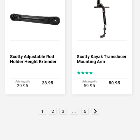
Scotty Adjustable Rod
Scotty Kayak Transducer
Holder Height Extender
Mounting Arm
Adviesprijs
Adviesprijs
23.95
50.95
29.95
59.95
1
2
3
...
6