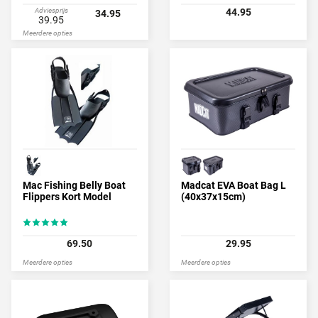
Adviesprijs
44.95
34.95
39.95
Meerdere opties
Mac Fishing Belly Boat
Madcat EVA Boat Bag L
Flippers Kort Model
(40x37x15cm)
69.50
29.95
Meerdere opties
Meerdere opties