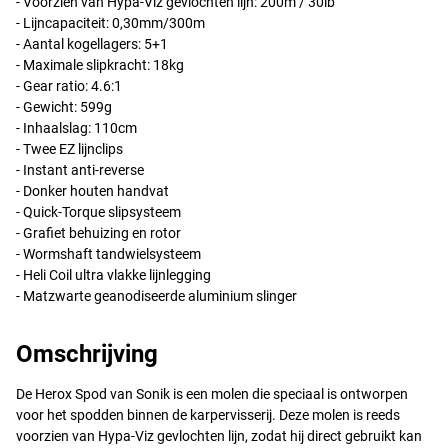
- Voorzien van Hypa-Viz gevlochten lijn: 200m / 30lb
- Lijncapaciteit: 0,30mm/300m
- Aantal kogellagers: 5+1
- Maximale slipkracht: 18kg
- Gear ratio: 4.6:1
- Gewicht: 599g
- Inhaalslag: 110cm
- Twee EZ lijnclips
- Instant anti-reverse
- Donker houten handvat
- Quick-Torque slipsysteem
- Grafiet behuizing en rotor
- Wormshaft tandwielsysteem
- Heli Coil ultra vlakke lijnlegging
- Matzwarte geanodiseerde aluminium slinger
Omschrijving
De Herox Spod van Sonik is een molen die speciaal is ontworpen
voor het spodden binnen de karpervisserij. Deze molen is reeds
voorzien van Hypa-Viz gevlochten lijn, zodat hij direct gebruikt kan