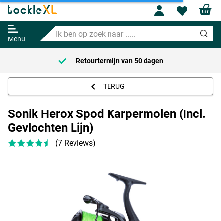
Sonik Herox Spod Karpermolen
Profile
Wishl
(Incl. Gevlochten Lijn)
Ik
Adviesprijs
59.95
ben
69.95
Menu
op
zoek
Retourtermijn van
50 dagen
naar
.....
TERUG
Sonik Herox Spod Karpermolen (Incl.
Gevlochten Lijn)
(7 Reviews)