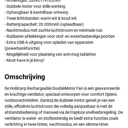
- Afmetingen: 283×217×102mm
- Dubbele motor voor stille werking
- Ophangbaar & kantelbaar ontwerp
- Twee lichtstanden: warm wit & koud wit
- Batterijcapaciteit: 20.000mAh (oplaadbaar)
- Nachtmodus met zachte luchtstroom en minimale ruis
- Rubberen afdekkingen voor stof- en waterbestendige poorten
- Extra
USB
-A uitgang voor opladen van apparaten
(powerbankfunctie)
- Mogelijkheid voor plaatsing van anti-mug tabletten
- Must-have in je bivvy!
Omschrijving
De Holdcarp Rechargeable DoubleMotor Fan is een geavanceerde
en krachtige ventilator, speciaal ontworpen voor comfort tijdens
outdooractiviteiten. Dankzij de dubbele motor geniet je van een
stille, efficiënte luchtstroom die volledig aanpasbaar is met de
afstandsbediening of manueel via de traploze snelheidsregeling. De
ventilator is water- en stofbestendig en biedt extra functies zoals
verlichting in twee tinten, nachtmodus, en een slimme timer.