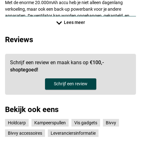
Met de enorme 20.000mAh accu heb je niet alleen dagenlang
verkoeling, maar ook een back-up powerbank voor je andere
apparaten. De ventilator kan worden opgehangen, gekanteld, en
elektronisch gedraaid voor perfecte luchtverdeling. Ideaal voor
Lees meer
kamperen, vissen, of ontspannen in de tuin – deze ventilator biedt
alles voor maximaal gemak en comfort, waar je ook bent.
Reviews
Schrijf een review en maak kans op
€100,-
shoptegoed!
Schrijf een review
Bekijk ook eens
Holdcarp
Kampeerspullen
Vis gadgets
Bivvy
Bivvy accessoires
Leveranciersinformatie