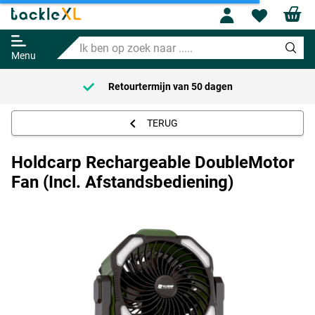
Holdcarp Rechargeable
Profile
Wishl
DoubleMotor Fan (Incl.
Afstandsbediening)
Ik
129.95
ben
Menu
op
zoek
Retourtermijn van
50 dagen
naar
.....
TERUG
Holdcarp Rechargeable DoubleMotor
Fan (Incl. Afstandsbediening)