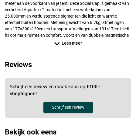
meter aan de voorkant van je tent. Deze Social Cap is gemaakt van
verbeterd Aquatexx™-materiaal met een waterkolom van
25.000mm en verduisterende pigmenten die licht en warmte
effectief buiten houden. Met een gewicht van 6.7kg, afmetingen
van 177×390×120cm en transportafmetingen van 131×17cm biedt
hij optimale ruimte en comfort. Voorzien van dubbele magnetische
stangriemen, twee zijopeningen, 16mm voorgevormde zwart
Lees meer
gepoedercoate aluminium stokken, en wordt geleverd inclusief T-
haringen, spanband en Aquatexx™-draagtas.
Reviews
Schrijf een review en maak kans op
€100,-
shoptegoed!
Schrijf een review
Bekijk ook eens