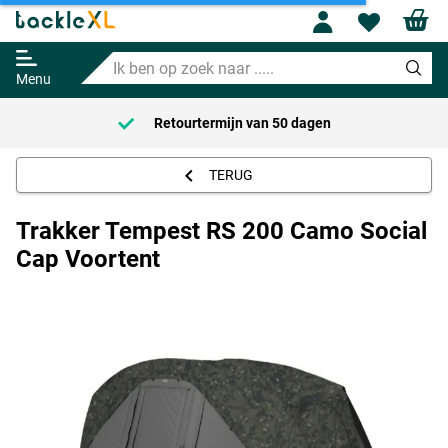
Profile
Wishl
Trakker Tempest RS 200 Camo
Social Cap Voortent
Ik
589.95
ben
Menu
op
zoek
Retourtermijn van
50 dagen
naar
.....
TERUG
Trakker Tempest RS 200 Camo Social
Cap Voortent