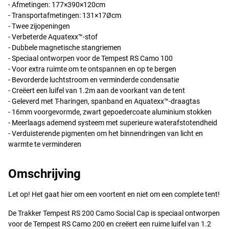
- Afmetingen: 177×390×120cm
- Transportafmetingen: 131×17Øcm
- Twee zijopeningen
- Verbeterde Aquatexx™-stof
- Dubbele magnetische stangriemen
- Speciaal ontworpen voor de Tempest RS Camo 100
- Voor extra ruimte om te ontspannen en op te bergen
- Bevorderde luchtstroom en verminderde condensatie
- Creëert een luifel van 1.2m aan de voorkant van de tent
- Geleverd met T-haringen, spanband en Aquatexx™-draagtas
- 16mm voorgevormde, zwart gepoedercoate aluminium stokken
- Meerlaags ademend systeem met superieure waterafstotendheid
- Verduisterende pigmenten om het binnendringen van licht en
warmte te verminderen
Omschrijving
Let op! Het gaat hier om een voortent en niet om een complete tent!
De Trakker Tempest RS 200 Camo Social Cap is speciaal ontworpen
voor de Tempest RS Camo 200 en creëert een ruime luifel van 1.2