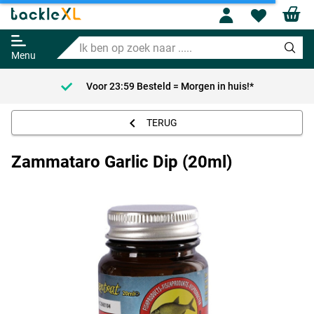
Profile
Wishl
Zammataro Garlic Dip (20ml)
Ik
6.95
ben
Menu
op
zoek
Voor 23:59 Besteld = Morgen in huis!*
naar
.....
TERUG
Zammataro Garlic Dip (20ml)