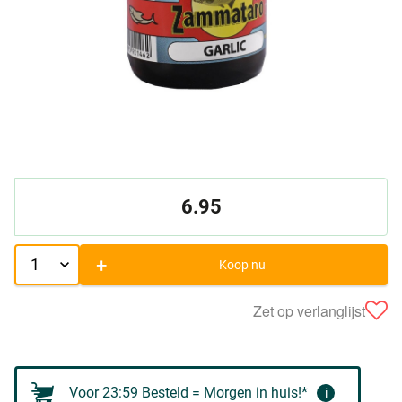
6.95
+
Koop nu
Zet op verlanglijst
Voor 23:59 Besteld = Morgen in huis!*
i