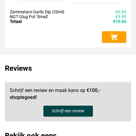
Zammataro Garlic Dip (20ml)
€6.95
NGT Glug Pot 'Small'
€3.95
Totaal
€10.90
Reviews
Schrijf een review en maak kans op
€100,-
shoptegoed!
Schrijf een review
Bekijk ook eens