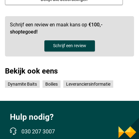
Scopex
Schrijf een review en maak kans op
€100,-
shoptegoed!
Schrijf een review
Bekijk ook eens
Dynamite Baits
Boilies
Leveranciersinformatie
Hulp nodig?
Spicy Squid
030 207 3007