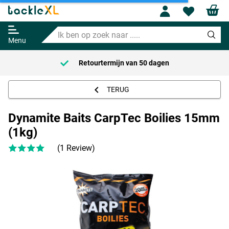
Dynamite Baits CarpTec Boilies
Profile
Wishl
15mm (1kg)
Ik
Adviesprijs
9.49
ben
11.95
Menu
op
zoek
Retourtermijn van
50 dagen
naar
.....
TERUG
Dynamite Baits CarpTec Boilies 15mm
(1kg)
(1 Review)