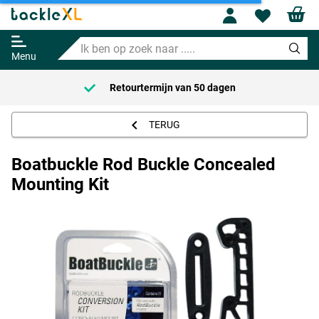
Profile
Wishl
Boatbuckle Rod Buckle
Concealed Mounting Kit
Ik
16.95
ben
Menu
op
zoek
Retourtermijn van
50 dagen
naar
.....
TERUG
Boatbuckle Rod Buckle Concealed
Mounting Kit