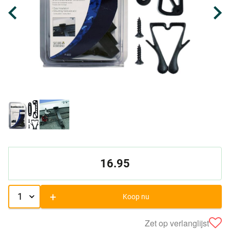
16.95
+
Koop nu
Zet op verlanglijst