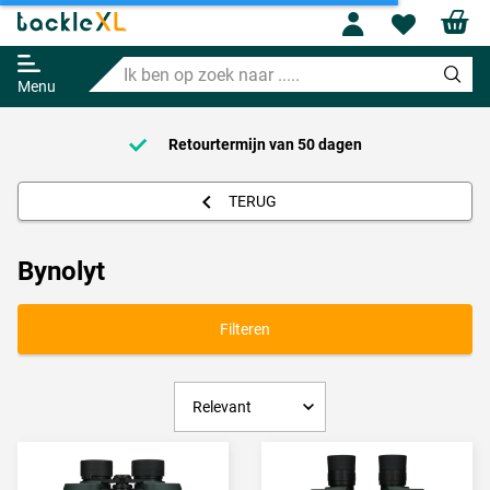
Profile
Wishl
Ik
ben
Menu
op
zoek
naar
Retourtermijn van
50 dagen
.....
TERUG
Bynolyt
Filteren