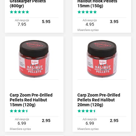
Graskarper Pellets
Halibut Hook Pellets
(800gr)
15mm (150g)
Adviesprijs
Adviesprijs
5.95
3.95
7.95
4.95
Meerdere opties
Carp Zoom Pre-Drilled
Carp Zoom Pre-Drilled
Pellets Red Halibut
Pellets Red Halibut
15mm (120g)
20mm (120g)
Adviesprijs
Adviesprijs
2.95
2.95
6.99
6.99
Meerdere opties
Meerdere opties