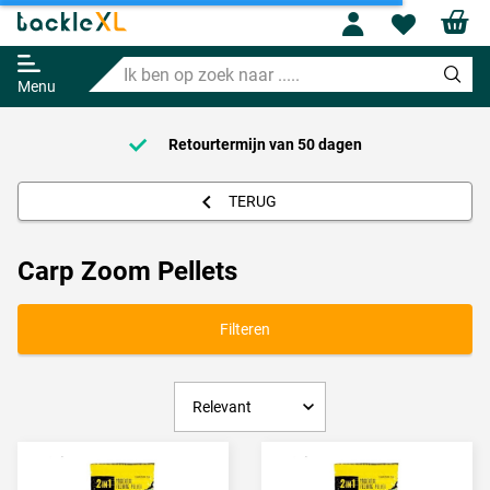
Profile
Wishl
Ik
ben
Menu
op
zoek
naar
Retourtermijn van
50 dagen
.....
TERUG
Carp Zoom Pellets
Filteren