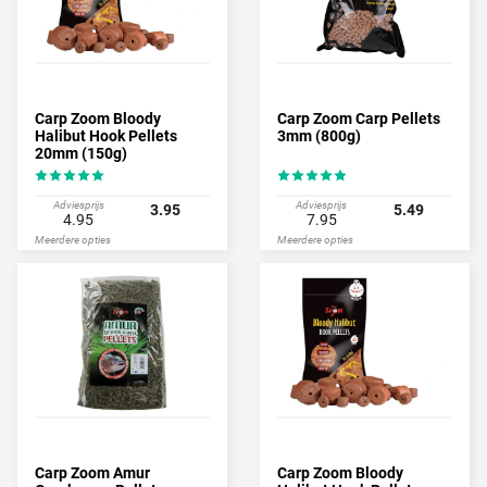
Carp Zoom Bloody
Carp Zoom Carp Pellets
Halibut Hook Pellets
3mm (800g)
20mm (150g)
Adviesprijs
Adviesprijs
3.95
5.49
4.95
7.95
Meerdere opties
Meerdere opties
Carp Zoom Amur
Carp Zoom Bloody