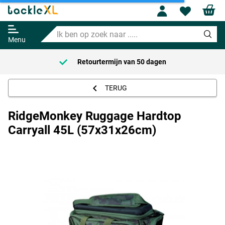
Profile
Wishl
RidgeMonkey Ruggage Hardtop
Carryall 45L (57x31x26cm)
Ik
99.99
ben
Menu
op
zoek
Retourtermijn van
50 dagen
naar
.....
TERUG
RidgeMonkey Ruggage Hardtop
Carryall 45L (57x31x26cm)