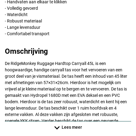
- Handvaten aan elkaar te klikken
- Volledig gevoerd
- Waterdicht
- Robuust materiaal
- Lange levensduur
- Comfortabel transport
Omschrijving
De RidgeMonkey Ruggage Hardtop Carryall 45L is een
hoogwaardige, handige carryall tas voor het vervoeren van een
groot deel van je vismateriaal. De tas heeft een inhoud van 45 liter
met afmetingen van 57×31×26cm. Hierdoor is het mogelijk om
vrijwel al je kleine materiaal op te bergen en te vervoeren. De tas is
gemaakt van Hydropel 1680D met een
EVA
deksel en een
PVC
bodem. Hierdoor is de tas zeer robuust, waterdicht en kent hij een
lange levensduur. De tas beschikt over 1 ruim hoofdvak en 4
externe vakken. Al deze vakken zijn afgesloten met robuuste,
soepele
YKK
ritsen. Verder beschikt de tas over een gevoerde
schouderriem en 2 stevige handvaten. De handvaten kunnen aan
Lees meer
elkaar geklikt worden waardoor transport nog wat eenvoudiger