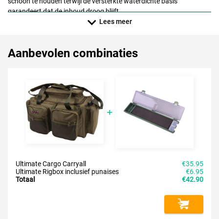
schoon te houden terwijl de versterkte waterdichte basis
garandeert dat de inhoud droog blijft.
Kortom: een perfecte keuze voor de visser die op zoek is naar een
Lees meer
uitstekende vistas voor een betaalbare prijs!
Aanbevolen combinaties
Ultimate Cargo Carryall
€35.95
Ultimate Rigbox inclusief punaises
€6.95
Totaal
€42.90