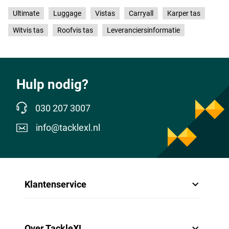
Ultimate
Luggage
Vistas
Carryall
Karper tas
Witvis tas
Roofvis tas
Leveranciersinformatie
Hulp nodig?
030 207 3007
info@tacklexl.nl
Klantenservice
Over TackleXL