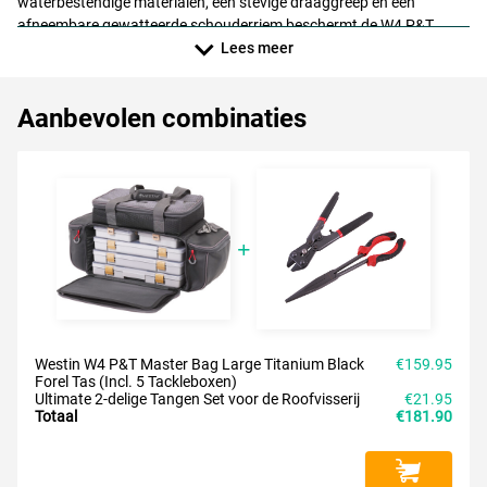
waterbestendige materialen, een stevige draaggreep en een
afneembare gewatteerde schouderriem beschermt de W4 P&T
Master Bag al je uitrusting tegen de elementen. Perfect voor
Lees meer
georganiseerde en efficiënte vissers!
Geleverd met 5 tackleboxen:
Aanbevolen combinaties
- 36 × 22.5 × 5 cm
- 36 × 22.5 × 5 cm met
EVA
- 35,5 × 22.5 × 3,5 cm
- 23 × 17 × 5.5 cm (2x)
Westin W4 P&T Master Bag Large Titanium Black
€159.95
Forel Tas (Incl. 5 Tackleboxen)
Ultimate 2-delige Tangen Set voor de Roofvisserij
€21.95
Totaal
€181.90