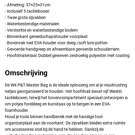
- Afmeting: 57×25×31cm
- Inclusief 5 tackleboxen
- Twee grote zijvakken
- Waterbestendige materialen
- Versterkte en waterbestendige bodem
- Binnenkant gereedschapshouder voorplaat
- Bovenvak met
EVA
-houder voor deeg-/soft lure-potten
- Gevoerde handgreep en afneembare gevoerde schouderriem
- Hoofdmateriaal: Dubbel geweven zeshoekig polyester met coating
Omschrijving
De W4 P&T Master Bag is de ideale oplossing om al je visuitrusting
netjes georganiseerd te houden. Het hoofdvak bevat vijf Westin
tackleboxen, terwijl het bovencompartiment speciaal ontworpen is
om potjes foreldeeg en kunstaas op te bergen in een
EVA
-
foamhouder.
Houd je tools binnen handbereik met de handige tool-
organizerplaat aan de voorkant. De zijvakken bieden extra ruimte
om accessoires snel bij de hand te hebben. Dankzij de