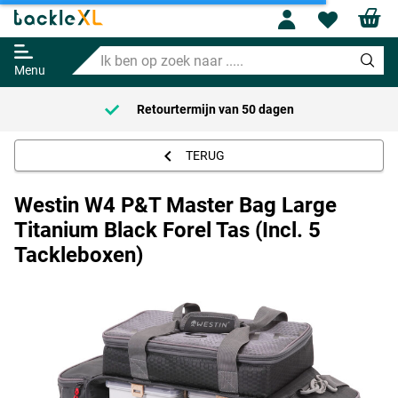
Westin W4 P&T Master Bag Large
Profile
Wishl
Titanium Black Forel Tas (Incl. 5
Tackleboxen)
Ik
159.95
ben
Menu
op
zoek
Retourtermijn van
50 dagen
naar
.....
TERUG
Westin W4 P&T Master Bag Large
Titanium Black Forel Tas (Incl. 5
Tackleboxen)