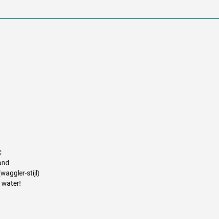
C
tand
waggler-stijl)
r water!