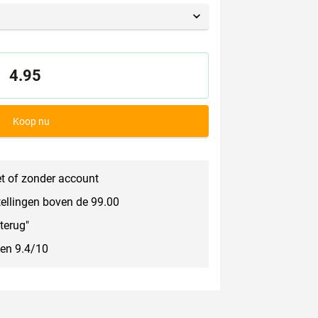
4.95
Koop nu
t of zonder account
tellingen boven de 99.00
terug"
een 9.4/10