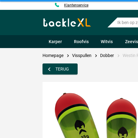
Klantenservice
Ik
ben
op
zoek
Karper
Roofvis
Witvis
Zeevi
naar
.....
Homepage
Visspullen
Dobber
Westin 
TERUG