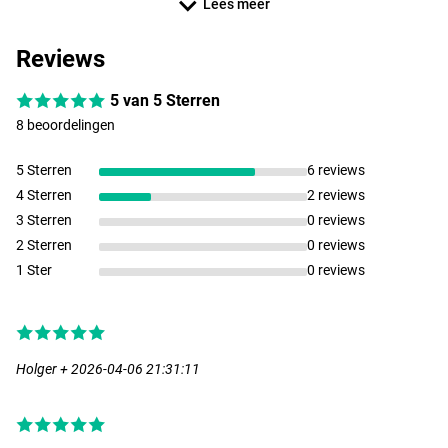
Lees meer
- Transportlengte: 128cm
- Werpgewicht: 5-18g
Reviews
- Gewicht: 123g
Savage Gear SG4 Drop Shot Specialist 2.23m (2-12g)
5 van 5 Sterren
- Lengte: 223cm
8 beoordelingen
- Transportlengte: 120cm
- Werpgewicht: 2-12g
5 Sterren
6 reviews
- Gewicht: 112g
4 Sterren
2 reviews
Savage Gear SG4 Drop Shot Specialist 2.43m (8-28g)
3 Sterren
0 reviews
- Lengte: 243cm
2 Sterren
0 reviews
- Transportlengte: 126cm
1 Ster
0 reviews
- Werpgewicht: 8-28g
- Gewicht: 138g
Holger + 2026-04-06 21:31:11