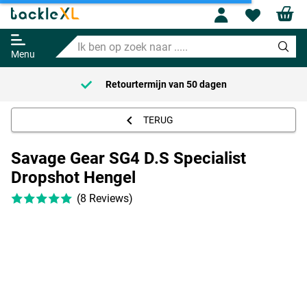
Savage Gear SG4 D.S Specialist
Profile
Wishl
Dropshot Hengel
Ik
Adviesprijs
87.95
ben
99.99
Menu
op
zoek
Retourtermijn van
50 dagen
naar
.....
TERUG
Savage Gear SG4 D.S Specialist
Dropshot Hengel
(8 Reviews)