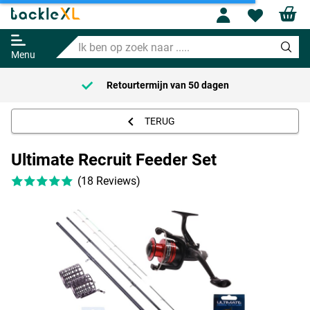
Profile
Wishl
Ultimate Recruit Feeder Set
Ik
Adviesprijs
51.95
ben
99.95
Menu
op
zoek
Retourtermijn van
50 dagen
naar
.....
TERUG
Ultimate Recruit Feeder Set
(18 Reviews)