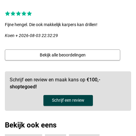
Ultimate Metal Cage
- Feederkorven
- Gewicht: 20g
Fijne hengel. Die ook makkelijk karpers kan drillen!
- Voorzien van swivel
Koen + 2026-08-03 22:32:29
Ultimate Hooks to Nylon
- Feeder onderlijnen
- Diameter: 0,12mm
Bekijk alle beoordelingen
- Lengte: 80cm
- Haakmaat: 16
- Aantal: 10 stuks
Schrijf een review en maak kans op
€100,-
Ultimate Feeder System Slide Link
- Feeder voorslag
shoptegoed!
- Kant-en-klaar
- Lengte: 50 cm
Schrijf een review
- 3 stuks per verpakking
- Materiaal: fluorocarbon
- Schuivende montage
Bekijk ook eens
- Hoogwaardige onderdelen
- Extra lijn tussen korf en voorslag