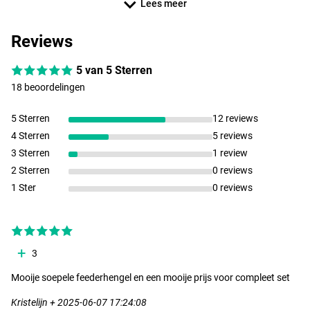
Specificaties:
Lees meer
Ultimate Recruit Feeder
Reviews
- Lengte: 330cm
- Werpgewicht: 20-60g
- Actie: Medium heavy
5 van 5 Sterren
- Delen: 3+2 toppen
18 beoordelingen
- Transportlengte: 115cm
- Handvat: keuze uit
EVA
en kurk
5 Sterren
12 reviews
4 Sterren
5 reviews
Ultimate Allround 4000
- Spinmolen
3 Sterren
1 review
- Gewicht: 273 g
2 Sterren
0 reviews
- Overbrenging: 4.9:1
1 Ster
0 reviews
- Kogellagers: 1
RVS
- Lijncapaciteit: 270 m/0,28 mm
- Grafiet spoel
- Slip achterop
3
- Voorzien van anti-twist lijnroller
- Soft touch knop op slinger
Mooije soepele feederhengel en een mooije prijs voor compleet set
- Allround inzetbaar
- Maximaal visplezier voor de beste prijs!
Kristelijn + 2025-06-07 17:24:08