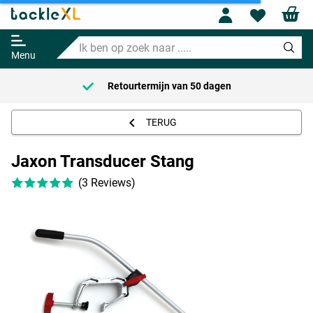
Profile
Wishl
Jaxon Transducer Stang
Ik
Adviesprijs
29.95
ben
49.95
Menu
op
zoek
Retourtermijn van
50 dagen
naar
.....
TERUG
Jaxon Transducer Stang
(3 Reviews)