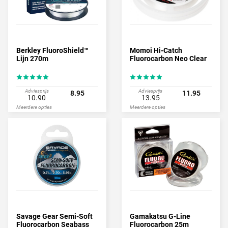
Berkley FluoroShield™
Momoi Hi-Catch
Lijn 270m
Fluorocarbon Neo Clear
Adviesprijs
Adviesprijs
8.95
11.95
10.90
13.95
Meerdere opties
Meerdere opties
Savage Gear Semi-Soft
Gamakatsu G-Line
Fluorocarbon Seabass
Fluorocarbon 25m