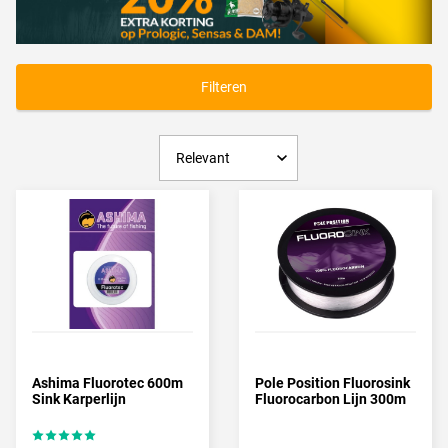
Fluorocarbon kan gebruikt worden als
onderlijnmateriaal
,
leader
maar is ook ideaal te gebruiken als hoofdlijn.
Fluorocarbon kopen?
Fluorocarbon kopen doe je bij TackleXL.nl! TackleXL.nl beschikt
Filteren
over een breed assortiment aan Fluorocarbon van top merken als
Berkley
,
Korda
,
Fox
,
Gamakatsu
en
Strategy
.
Ashima Fluorotec 600m
Pole Position Fluorosink
Sink Karperlijn
Fluorocarbon Lijn 300m