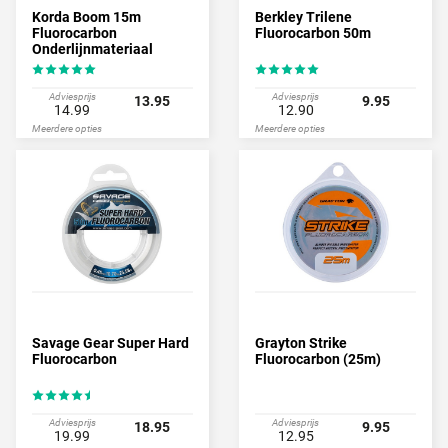
Korda Boom 15m
Berkley Trilene
Fluorocarbon
Fluorocarbon 50m
Onderlijnmateriaal
Adviesprijs
Adviesprijs
13.95
9.95
14.99
12.90
Meerdere opties
Meerdere opties
Savage Gear Super Hard
Grayton Strike
Fluorocarbon
Fluorocarbon (25m)
Adviesprijs
Adviesprijs
18.95
9.95
19.99
12.95