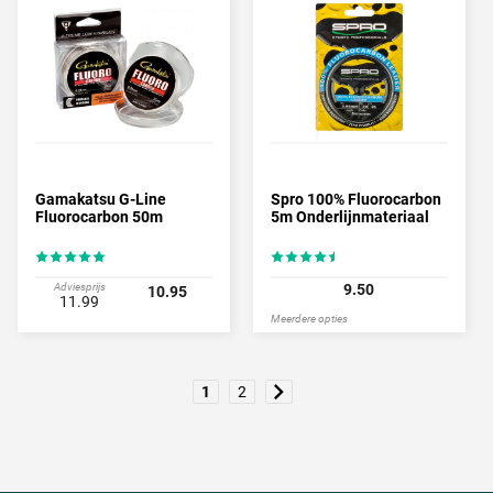
Gamakatsu G-Line
Spro 100% Fluorocarbon
Fluorocarbon 50m
5m Onderlijnmateriaal
Adviesprijs
9.50
10.95
11.99
Meerdere opties
1
2