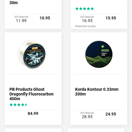
30m
Adviesprijs
Adviesprijs
10.95
15.95
11.99
16.95
Meerdere opties
PB Products Ghost
Korda Kontour 0.33mm
Dragonfly Fluorocarbon
200m
400m
84.99
Adviesprijs
24.95
28.95