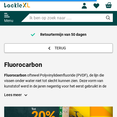
Profile
Wishl
Ik
ben
Menu
op
zoek
Retourtermijn van
naar
50 dagen
.....
TERUG
Fluorocarbon
Fluorocarbon
oftewel Polyvinylideenfluoride (PVDF), de lijn die
vissen onder water niet tot slecht kunnen zien. Deze vorm van
kunststof werd in de jaren negentig voor het eerst gebruikt in de
visserij als leader materiaal. De voornaamste kenmerken van
Lees meer
fluorcarbon zijn: Minder zichtbaar onder water, Zinkt gemakkelijk,
Neemt geen water op, Soepelheid verandert niet onder water,
Minder ''Geheugen'', Minder rek dan
Nylon
waardoor een snelle
beetindicatie, Ongevoelig voor UV licht(zon) en Slijtvastheid.