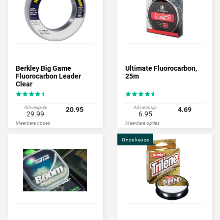
Berkley Big Game
Ultimate Fluorocarbon,
Fluorocarbon Leader
25m
Clear
Adviesprijs
Adviesprijs
20.95
4.69
29.99
6.95
Meerdere opties
Meerdere opties
Onze keuze