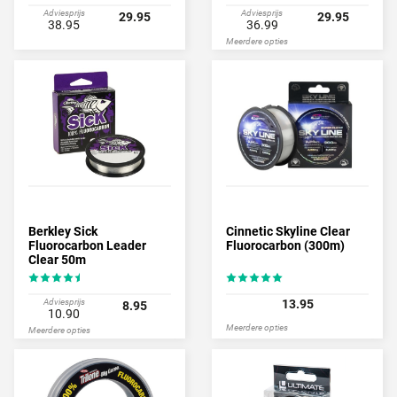
Adviesprijs
Adviesprijs
29.95
29.95
38.95
36.99
Meerdere opties
Berkley Sick
Cinnetic Skyline Clear
Fluorocarbon Leader
Fluorocarbon (300m)
Clear 50m
Adviesprijs
13.95
8.95
10.90
Meerdere opties
Meerdere opties