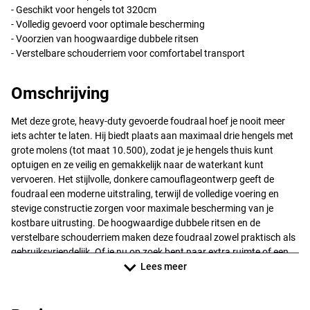
- Geschikt voor hengels tot 320cm
- Volledig gevoerd voor optimale bescherming
- Voorzien van hoogwaardige dubbele ritsen
- Verstelbare schouderriem voor comfortabel transport
Omschrijving
Met deze grote, heavy-duty gevoerde foudraal hoef je nooit meer
iets achter te laten. Hij biedt plaats aan maximaal drie hengels met
grote molens (tot maat 10.500), zodat je je hengels thuis kunt
optuigen en ze veilig en gemakkelijk naar de waterkant kunt
vervoeren. Het stijlvolle, donkere camouflageontwerp geeft de
foudraal een moderne uitstraling, terwijl de volledige voering en
stevige constructie zorgen voor maximale bescherming van je
kostbare uitrusting. De hoogwaardige dubbele ritsen en de
verstelbare schouderriem maken deze foudraal zowel praktisch als
gebruiksvriendelijk. Of je nu op zoek bent naar extra ruimte of een
betrouwbare bescherming voor je hengels, deze foudraal biedt alles
Lees meer
wat je nodig hebt. Ideaal voor vissers die het beste uit hun sessie
willen halen