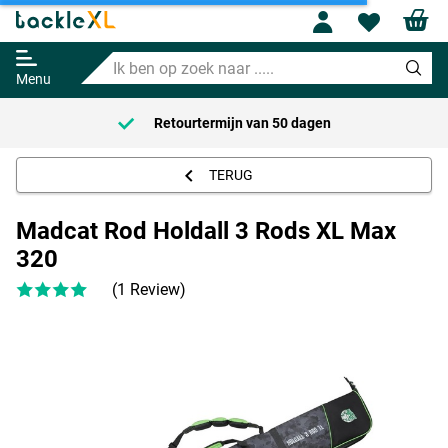
Profile
Wishl
Madcat Rod Holdall 3 Rods XL
Max 320
Ik
129.99
ben
Menu
op
zoek
Retourtermijn van
50 dagen
naar
.....
TERUG
Madcat Rod Holdall 3 Rods XL Max
320
(1 Review)