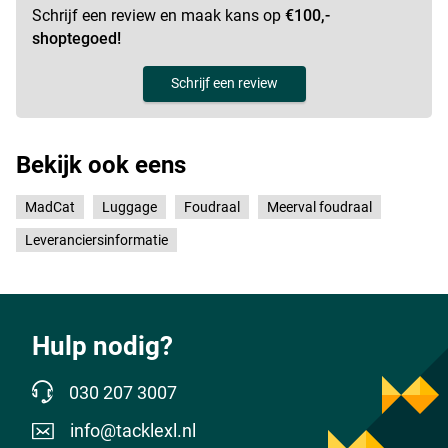
Schrijf een review en maak kans op
€100,-
shoptegoed!
Schrijf een review
Bekijk ook eens
MadCat
Luggage
Foudraal
Meerval foudraal
Leveranciersinformatie
Hulp nodig?
030 207 3007
info@tacklexl.nl