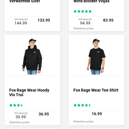
Verwarmde Gilet
Wind Blocker Visjas
Adviesprijs
Adviesprijs
133.95
83.95
144.99
94.99
Meerdere opties
Fox Rage Wear Hoody
Fox Rage Wear Tee Shirt
Vis Trui
Adviesprijs
16.99
36.95
39.99
Meerdere opties
Meerdere opties