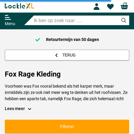
Profile
Wishl
Ik
ben
Menu
op
zoek
naar
Voor 23:59 Besteld = Morgen in huis!
.....
TERUG
Fox Rage Kleding
Voorheen was Fox vooral bekend als het karper merk, maar
inmiddels zijn ze ook niet meer weg te denken uit het roofvissen. Ze
hebben een aparte tak, namelijk Fox Rage, die zich helemaal richt
op het roofvissen. Fox Rage is inmiddels zeer succesvol en ze
Lees meer
leveren topkwaliteit spullen, van hengels tot kunstaas. Natuurlijk wil
je er aan de waterkant dan ook bijlopen als een echte pro met jouw
favoriete merk. Fox Rage kleding is dan de uitkomst voor jou. Fox
Filteren
Rage kleding gaat veel verder dan alleen functioneel, het is namelijk