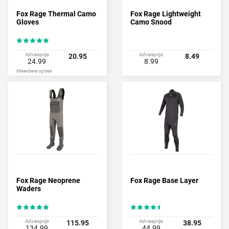
Fox Rage Thermal Camo
Fox Rage Lightweight
Gloves
Camo Snood
Adviesprijs
Adviesprijs
20.95
8.49
24.99
8.99
Meerdere opties
Fox Rage Neoprene
Fox Rage Base Layer
Waders
Adviesprijs
Adviesprijs
115.95
38.95
134.99
44.99