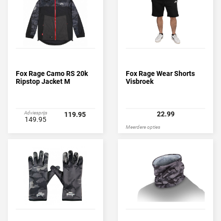
van goede kleding aan de waterkant en heb jarenlang plezier van
jouw aangekochte product!
Fox Rage Camo RS 20k
Fox Rage Wear Shorts
Ripstop Jacket M
Visbroek
Adviesprijs
22.99
119.95
149.95
Meerdere opties