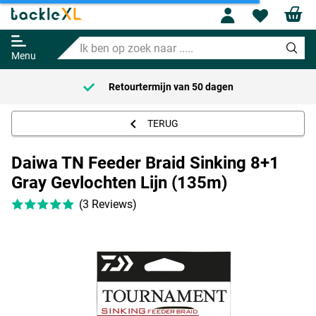
Profile
Wishl
Daiwa TN Feeder Braid Sinking
8+1 Gray Gevlochten Lijn (135m)
Ik
34.95
ben
Menu
op
zoek
Retourtermijn van
50 dagen
naar
.....
TERUG
Daiwa TN Feeder Braid Sinking 8+1
Gray Gevlochten Lijn (135m)
(3 Reviews)