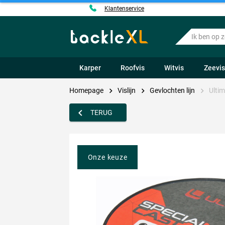
Klantenservice
Ik
ben
op
zoek
Karper
Roofvis
Witvis
Zeevi
naar
.....
Homepage
Vislijn
Gevlochten lijn
Ultim
TERUG
Onze keuze