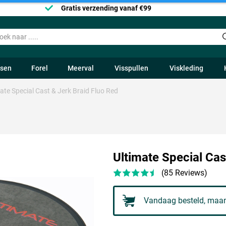
Gratis verzending vanaf €99
ssen
Forel
Meerval
Visspullen
Viskleding
ate Special Cast & Jerk Braid Fluo Red
Ultimate Special Cas
(85 Reviews)
Vandaag besteld, maan