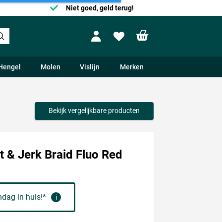
Niet goed, geld terug!
Shopping cart
Profile
Wishlist
Hengel
Molen
Vislijn
Merken
Bekijk vergelijkbare producten
t & Jerk Braid Fluo Red
dag in huis!*
i