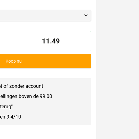
11.49
Koop nu
t of zonder account
tellingen boven de 99.00
terug"
een 9.4/10