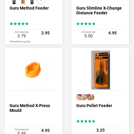
Guru Method Feeder
Guru Slimline X-Change
Distance Feeder
Adviesprijs
Adviesprijs
2.95
4.95
3.79
5.50
Meerdere opties
Guru Method X-Press
Guru Pellet Feeder
Mould
Adviesprijs
3.25
4.95
5.49