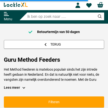
Profile
Wishl
Ik
ben
Menu
op
zoek
naar
Retourtermijn van
50 dagen
.....
TERUG
Guru Method Feeders
Het Method feederen is mateloos populair sinds het zijn intrede
heeft gedaan in Nederland. En dat is natuurlijk niet voor niets, de
vangsten zijn namelijk overdonderend te noemen. Met de Guru
Method feeder ben je klaar om achter de echt grote vissen aan te
Lees meer
gaan. Doordat je met mini boilies of pellets vist is de kans namelijk
erg groot dat je grote vis gaat vangen. Met de Guru Method feeder
kan je zulke vissen prima landen. Het grote voordeel van het vissen
Filteren
met de Method feeder is dat het haakaas direct op het aangeboden