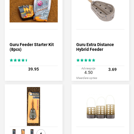
Method feeder echt wat voor jou. Op TackleXL zijn vele varianten
van Guru te vinden. Probeer het eens en ontdek wat deze manier
van vissen jou voor prachtige vangsten kan opleveren. Kies de
juiste Method korven voor jouw water en ga aan de slag.
Guru Feeder Starter Kit
Guru Extra Distance
(8pcs)
Hybrid Feeder
39.95
Adviesprijs
3.69
4.50
Meerdere opties
4