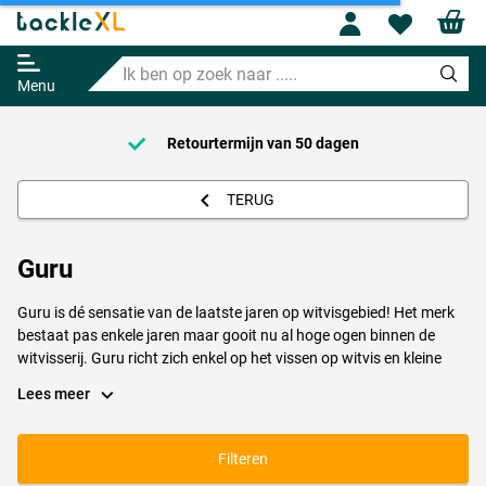
Profile
Wishl
Ik
ben
Menu
op
zoek
naar
Retourtermijn van
50 dagen
.....
TERUG
Guru
Guru is dé sensatie van de laatste jaren op witvisgebied! Het merk
bestaat pas enkele jaren maar gooit nu al hoge ogen binnen de
witvisserij. Guru richt zich enkel op het vissen op witvis en kleine
karper. Het volledige assortiment bestaat bijna alleen maar uit
Lees meer
producten die geschikt zijn voor het vissen met de (method) feeder.
Met name de serieuzere witvissers maken graag gebruik van Guru
Filteren
producten. Guru producten zijn slim ontworpen, goed geprijsd en