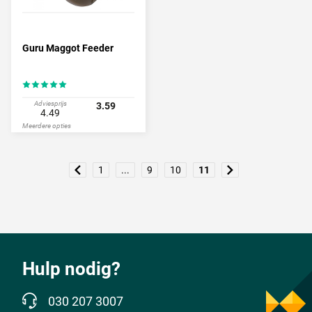
Guru Maggot Feeder
Adviesprijs
3.59
4.49
Meerdere opties
1
...
9
10
11
Hulp nodig?
030 207 3007