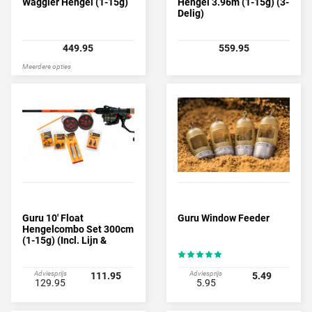
Waggler Hengel (1-15g)
Hengel 3.96m (1-15g) (3-
Delig)
449.95
559.95
Meerdere opties
Guru 10' Float
Guru Window Feeder
Hengelcombo Set 300cm
(1-15g) (Incl. Lijn &
Accessoires Pakket)
Adviesprijs
Adviesprijs
111.95
5.49
129.95
5.95