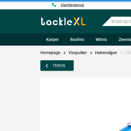
Klantenservice
Ik
ben
op
zoek
Karper
Roofvis
Witvis
Zeevi
naar
.....
Homepage
Visspullen
Hakenslijper
Ul
TERUG