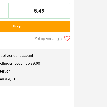
5.49
Koop nu
Zet op verlanglijst
t of zonder account
tellingen boven de 99.00
terug"
een 9.4/10