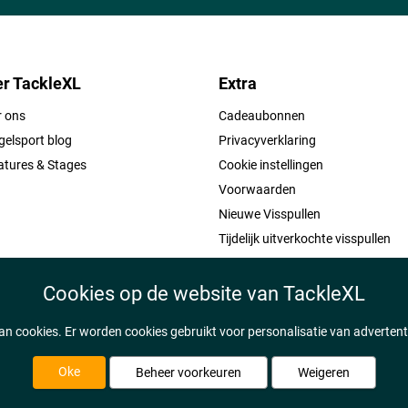
r TackleXL
Extra
r ons
Cadeaubonnen
elsport blog
Privacyverklaring
atures & Stages
Cookie instellingen
Voorwaarden
Nieuwe Visspullen
Tijdelijk uitverkochte visspullen
Cookies op de website van TackleXL
n cookies. Er worden cookies gebruikt voor personalisatie van adverten
Oke
Beheer voorkeuren
Weigeren