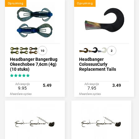
Opruiming
Opruiming
10
2
Headbanger BangerBug
Headbanger
Okeechobee 7,6cm (4g)
ColossusCurly
(10 stuks)
Replacement Tails
'Rainbow Trout' (2 stuks)
Adviesprijs
Adviesprijs
5.49
3.49
9.95
7.95
Meerdere opties
Meerdere opties