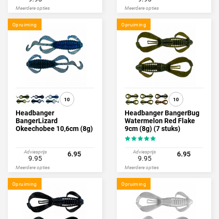
Meerdere opties
Meerdere opties
Opruiming
Opruiming
10
10
Headbanger
Headbanger BangerBug
BangerLizard
Watermelon Red Flake
Okeechobee 10,6cm (8g)
9cm (8g) (7 stuks)
(7 stuks)
Adviesprijs
Adviesprijs
6.95
6.95
9.95
9.95
Meerdere opties
Meerdere opties
Opruiming
Opruiming