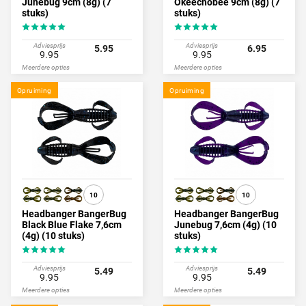
Junebug 9cm (8g) (7
Okeechobee 9cm (8g) (7
stuks)
stuks)
Adviesprijs
Adviesprijs
5.95
6.95
9.95
9.95
Meerdere opties
Meerdere opties
Opruiming
Opruiming
10
10
Headbanger BangerBug
Headbanger BangerBug
Black Blue Flake 7,6cm
Junebug 7,6cm (4g) (10
(4g) (10 stuks)
stuks)
Adviesprijs
Adviesprijs
5.49
5.49
9.95
9.95
Meerdere opties
Meerdere opties