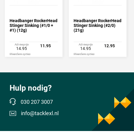
Headbanger RockerHead
Headbanger RockerHead
Stinger Sinking (#1/0 +
Stinger Sinking (#2/0)
#1) (12g)
(21g)
Adviesprijs
Adviesprijs
11.95
12.95
14.95
14.95
Meerdere opties
Meerdere opties
Hulp nodig?
030 207 3007
info@tacklexl.nl