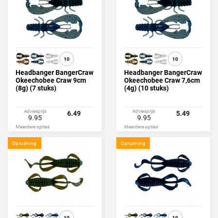
10
10
Headbanger BangerCraw
Headbanger BangerCraw
Okeechobee Craw 9cm
Okeechobee Craw 7,6cm
(8g) (7 stuks)
(4g) (10 stuks)
Adviesprijs
Adviesprijs
6.49
5.49
9.95
9.95
Meerdere opties
Meerdere opties
Opruiming
Opruiming
10
10