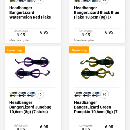
Headbanger
Headbanger
BangerLizard
BangerLizard Black Blue
Watermelon Red Flake
Flake 10,6cm (8g) (7
10,6cm (8g) (7 stuks)
stuks)
Adviesprijs
Adviesprijs
6.95
6.95
9.95
9.95
Meerdere opties
Meerdere opties
Opruiming
Opruiming
10
10
Headbanger
Headbanger
BangerLizard Junebug
BangerLizard Green
10,6cm (8g) (7 stuks)
Pumpkin 10,6cm (8g) (7
stuks)
Adviesprijs
Adviesprijs
6.95
6.95
9.95
9.95