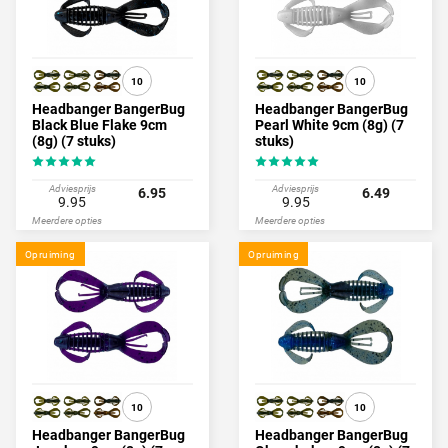
10
10
Headbanger BangerBug
Headbanger BangerBug
Black Blue Flake 9cm
Pearl White 9cm (8g) (7
(8g) (7 stuks)
stuks)
Adviesprijs
Adviesprijs
6.95
6.49
9.95
9.95
Meerdere opties
Meerdere opties
Opruiming
Opruiming
10
10
Headbanger BangerBug
Headbanger BangerBug