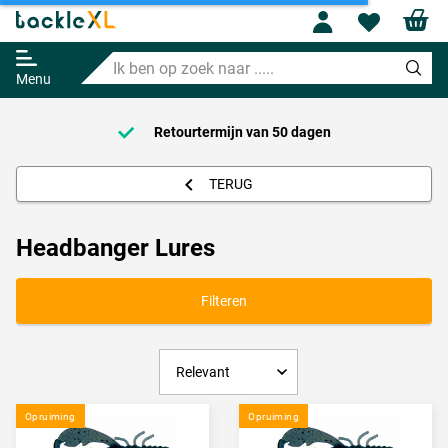
Profile
Wishl
Ik
ben
Menu
op
zoek
naar
Retourtermijn van
50 dagen
.....
TERUG
Headbanger Lures
Filteren
Opruiming
Opruiming