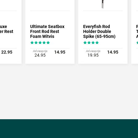
luxe
Ultimate Seatbox
Everyfish Rod
er Rest
Front Rod Rest
Holder Double
Foam Witvis
Spike (65-95cm)
Hengelsteun
Adviesprijs
Adviesprijs
22.95
14.95
14.95
24.95
19.95