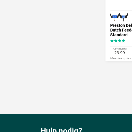
Preston De
Dutch Feed
Standard
Adviesprijs
23.99
Meerdere opties
Hulp nodig?