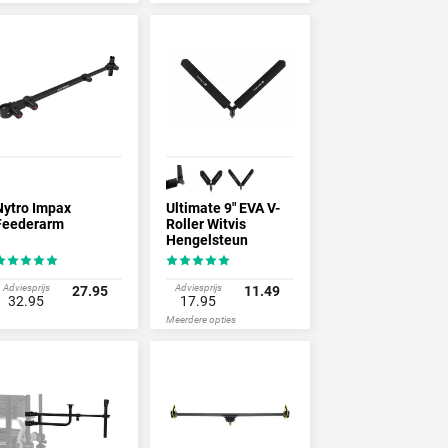
Nytro Impax
Ultimate 9" EVA V-
Feederarm
Roller Witvis
Hengelsteun
Adviesprijs
Adviesprijs
27.95
11.49
32.95
17.95
Meerdere opties