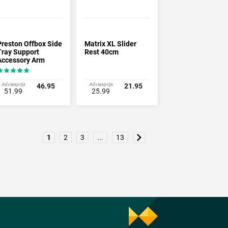
Preston Offbox Side
Matrix XL Slider
Tray Support
Rest 40cm
Accessory Arm
Adviesprijs
Adviesprijs
46.95
21.95
51.99
25.99
1
2
3
...
13