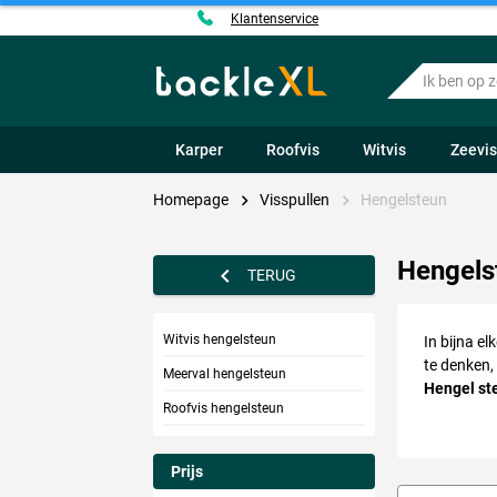
Klantenservice
Ik
ben
op
zoek
Karper
Roofvis
Witvis
Zeevi
naar
.....
Homepage
Visspullen
Hengelsteun
Hengels
TERUG
Witvis hengelsteun
In bijna e
te denken,
Meerval hengelsteun
Hengel st
Roofvis hengelsteun
speciale s
Prijs
Strands