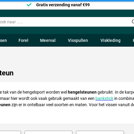
Gratis verzending vanaf €99
ssen
Forel
Meerval
Visspullen
Viskleding
teun
lke tak van de hengelsport worden wel
hengelsteunen
gebruikt. In de karpe
 maar hier wordt ook vaak gebruik gemaakt van een
bankstick
in combina
eunen
zijn er in ontelbaar veel soorten en maten. Voor het vissen vanuit de 
teunen verkrijgbaar om je hengel haaks op de boot af te steunen.
teun