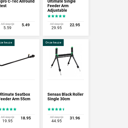
Spro C-Tec Allround
Ultimate Single
Rest
Feeder Arm
Adjustable
Adviesprijs
Adviesprijs
5.49
22.95
5.59
29.95
ze keuze
Onze keuze
Ultimate Seatbox
Sensas Black Roller
Feeder Arm 55cm
Single 30cm
Adviesprijs
Adviesprijs
18.95
31.96
19.95
44.95