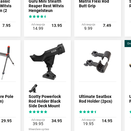
lassic
Guru Mini Stealth
Matrix Flexi Rod
Witvis
Reaper Rest Witvis
Butt Grip
n (2
Hengelsteun
-80cm)
Adviesprijs
Adviesprijs
7.95
13.95
7.49
14.99
9.99
On
re Pole
Scotty Powerlock
Ultimate Seatbox
m)
Rod Holder Black
Rod Holder (2pcs)
Side Deck Mount
Adviesprijs
Adviesprijs
29.95
34.95
14.95
39.95
19.95
Meerdere opties