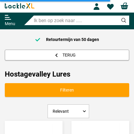
Profile
Wishl
Ik
ben
Menu
op
zoek
naar
Retourtermijn van
50 dagen
.....
TERUG
Hostagevalley Lures
Filteren