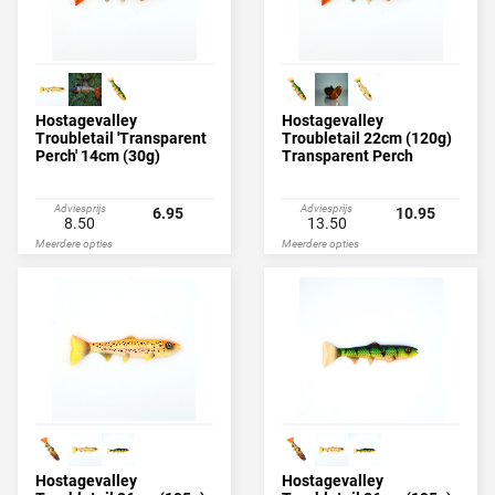
Hostagevalley
Hostagevalley
Troubletail 'Transparent
Troubletail 22cm (120g)
Perch' 14cm (30g)
Transparent Perch
Adviesprijs
Adviesprijs
6.95
10.95
8.50
13.50
Meerdere opties
Meerdere opties
Hostagevalley
Hostagevalley