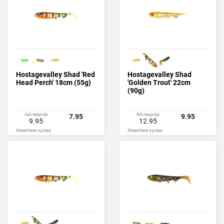
Hostagevalley Shad 'Red
Hostagevalley Shad
Head Perch' 18cm (55g)
'Golden Trout' 22cm
(90g)
Adviesprijs
Adviesprijs
7.95
9.95
9.95
12.95
Meerdere opties
Meerdere opties