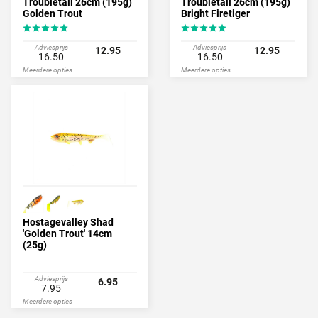
Troubletail 26cm (195g)
Troubletail 26cm (195g)
Golden Trout
Bright Firetiger
Adviesprijs
Adviesprijs
12.95
12.95
16.50
16.50
Meerdere opties
Meerdere opties
Hostagevalley Shad
'Golden Trout' 14cm
(25g)
Adviesprijs
6.95
7.95
Meerdere opties