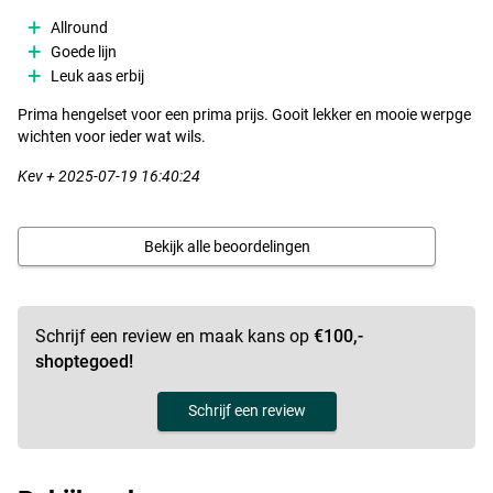
Ultimate Cast Control
Allround
- Druppelreel
Goede lijn
- Slinger: links
Leuk aas erbij
- Gewicht: 210g
Prima hengelset voor een prima prijs. Gooit lekker en mooie werpge
- Overbrenging: 7.0:1
wichten voor ieder wat wils.
- Kogellagers: 7+1
- Lijncapaciteit: 180m/0,26mm
Kev + 2025-07-19 16:40:24
- Voorzien van magnetische rem
- Nauwkeurig in te stellen slipsysteem
- Optimale afgifte en verdeling van de lijn
Bekijk alle beoordelingen
- Compact, sterk en veelzijdig
- Wordt geleverd inclusief luxe hoes
Ultimate Pro-8 Braid 0.16mm 10kg 150m
Schrijf een review en maak kans op
€100,-
- Gevlochten lijn
shoptegoed!
- Fluo Orange
- Geschikt voor veel verschillende visserijen
Schrijf een review
- Gevlochten uit 8 strengen
- Zeer strak gevlochten
- Compleet rekloos
- Extreem rond