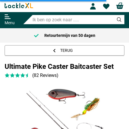
Ultimate Pike Caster Baitcaster
Profile
Wishl
Set
Ik
Adviesprijs
91.95
ben
184.74
Menu
op
zoek
rmijn van
50 dagen
Voor 23:59 Be
naar
.....
TERUG
Ultimate Pike Caster Baitcaster Set
(82 Reviews)