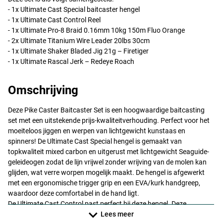
- 1x Ultimate Cast Special baitcaster hengel
- 1x Ultimate Cast Control Reel
- 1x Ultimate Pro-8 Braid 0.16mm 10kg 150m Fluo Orange
- 2x Ultimate Titanium Wire Leader 20lbs 30cm
- 1x Ultimate Shaker Bladed Jig 21g – Firetiger
- 1x Ultimate Rascal Jerk – Redeye Roach
Omschrijving
Deze Pike Caster Baitcaster Set is een hoogwaardige baitcasting
set met een uitstekende prijs-kwaliteitverhouding. Perfect voor het
moeiteloos jiggen en werpen van lichtgewicht kunstaas en
spinners! De Ultimate Cast Special hengel is gemaakt van
topkwaliteit mixed carbon en uitgerust met lichtgewicht Seaguide-
geleideogen zodat de lijn vrijwel zonder wrijving van de molen kan
glijden, wat verre worpen mogelijk maakt. De hengel is afgewerkt
met een ergonomische trigger grip en een
EVA
/kurk handgreep,
waardoor deze comfortabel in de hand ligt.
De Ultimate Cast Control past perfect bij deze hengel. Deze
druppelreel is niet alleen licht van gewicht, maar ook enorm sterk en
Lees meer