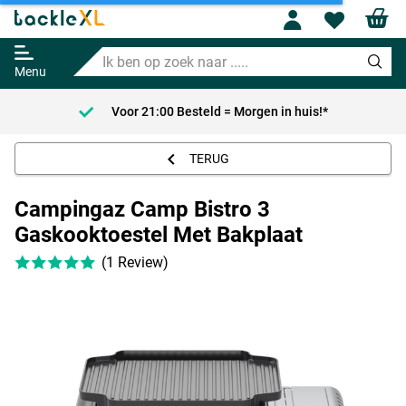
Campingaz Camp Bistro 3
Profile
Wishl
Gaskooktoestel Met Bakplaat
Ik
Adviesprijs
53.95
ben
54.95
Menu
op
zoek
Voor 21:00 Besteld = Morgen in huis!*
naar
.....
TERUG
Campingaz Camp Bistro 3
Gaskooktoestel Met Bakplaat
(1 Review)